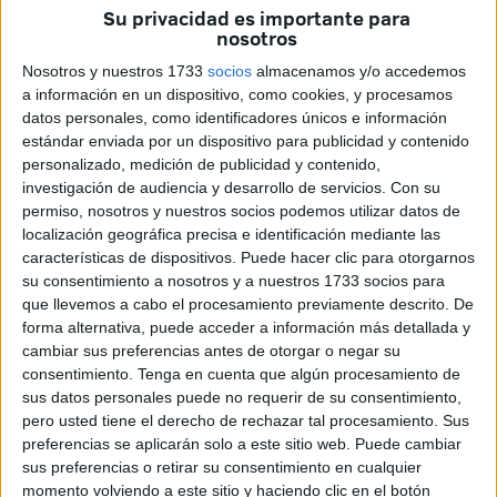
Su privacidad es importante para
y Desarrollo Económico del Gobierno de Aragón, quien
nosotros
será uno de los ponentes en la actividad (Modelo
Nosotros y nuestros 1733
socios
almacenamos y/o accedemos
Aragonés: Estrategia de Economía Circular en Aragón),
a información en un dispositivo, como cookies, y procesamos
reflexiona sobre las oportunidades que tiene la Autónoma
datos personales, como identificadores únicos e información
en lo que respecta al desarrollo sostenible, destacando
estándar enviada por un dispositivo para publicidad y contenido
personalizado, medición de publicidad y contenido,
que son muchas y muy significativas.
investigación de audiencia y desarrollo de servicios.
Con su
permiso, nosotros y nuestros socios podemos utilizar datos de
“Son muchas las oportunidades que tiene y puede tener
localización geográfica precisa e identificación mediante las
Ceuta en
Economía Circular
, solamente con la
características de dispositivos. Puede hacer clic para otorgarnos
celebración del II Congreso de Ciudades Transfronterizas
su consentimiento a nosotros y a nuestros 1733 socios para
Sostenibles, refuerza su liderazgo en materia de
que llevemos a cabo el procesamiento previamente descrito. De
forma alternativa, puede acceder a información más detallada y
sostenibilidad y Economía Circular”, señala Lapeña
cambiar sus preferencias antes de otorgar o negar su
Cregenzán dejando claro que lo que ocurrirá en Ceuta a
consentimiento.
Tenga en cuenta que algún procesamiento de
partir de este viernes, “es un congreso con importantes
sus datos personales puede no requerir de su consentimiento,
ponentes y que servirá para reflexionar sobre el futuro de
pero usted tiene el derecho de rechazar tal procesamiento. Sus
preferencias se aplicarán solo a este sitio web. Puede cambiar
Ceuta y su posicionamiento este nuevo modelo económico
sus preferencias o retirar su consentimiento en cualquier
lineal”.
momento volviendo a este sitio y haciendo clic en el botón