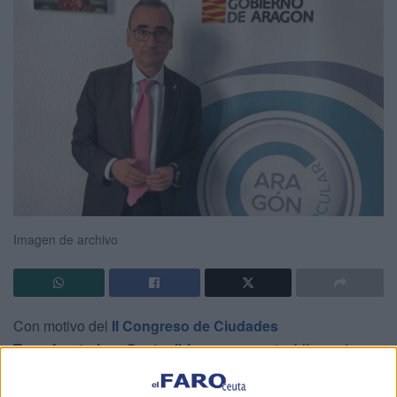
Imagen de archivo
Con motivo del
II Congreso de Ciudades
Transfronterizas Sostenibles
, que se estará llevando a
cabo en Ceuta entre el 9 y el 10 de septiembre, Miguel
Luis Lapeña Cregenzán, director general de Planificación