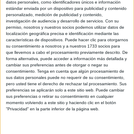
datos personales, como identificadores únicos e información
La resolución, publicada en el Boletín Oficial de la Ciudad
estándar enviada por un dispositivo para publicidad y contenido
de Ceuta (BOCCE), regula el proceso mediante el cual los
personalizado, medición de publicidad y contenido,
investigación de audiencia y desarrollo de servicios.
Con su
miembros del cuerpo que cumplan ciertos criterios podrán
permiso, nosotros y nuestros socios podemos utilizar datos de
desempeñar destinos calificados de segunda actividad,
localización geográfica precisa e identificación mediante las
con el objetivo de garantizar su
aptitud psicofísica
y
características de dispositivos. Puede hacer clic para otorgarnos
mantener la eficacia del servicio.
su consentimiento a nosotros y a nuestros 1733 socios para
que llevemos a cabo el procesamiento previamente descrito. De
El decreto, firmado por el
Consejero de Presidencia y
forma alternativa, puede acceder a información más detallada y
cambiar sus preferencias antes de otorgar o negar su
Gobernación, Alberto Ramón Gaitán Rodríguez
,
consentimiento.
Tenga en cuenta que algún procesamiento de
establece que los puestos están destinados a la
Unidad
sus datos personales puede no requerir de su consentimiento,
Administrativa (Servicio de Información)
de la
Policía
pero usted tiene el derecho de rechazar tal procesamiento. Sus
Local
.
preferencias se aplicarán solo a este sitio web. Puede cambiar
sus preferencias o retirar su consentimiento en cualquier
La medida se toma de acuerdo con lo dispuesto en el
momento volviendo a este sitio y haciendo clic en el botón
Reglamento del Cuerpo de la Policía Local de Ceuta
,
"Privacidad" en la parte inferior de la página web.
que regula la segunda actividad en su Capítulo III del
Título IV. Esta situación funcional permite que los agentes
continúen en servicio activo en destinos menos exigentes