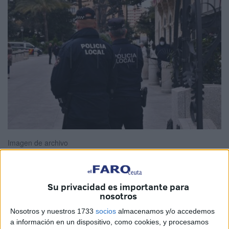
Imagen de archivo
Su privacidad es importante para
El Gobierno de Ceuta ha hecho oficial la
apertura de tres
nosotros
puestos de
segunda actividad
en la Policía Local
para
Nosotros y nuestros 1733
socios
almacenamos y/o accedemos
este año 2026.
a información en un dispositivo, como cookies, y procesamos