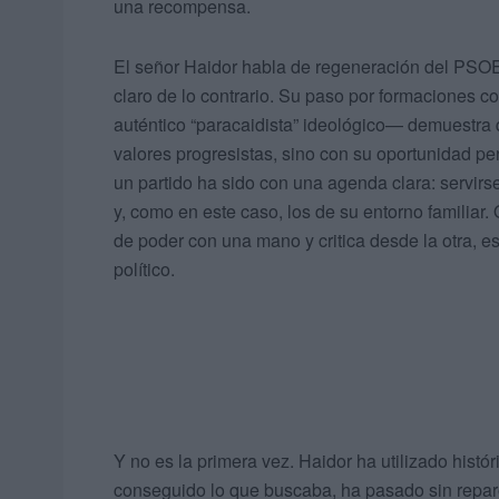
una recompensa.
El señor Haidor habla de regeneración del PSOE 
claro de lo contrario. Su paso por formaciones 
auténtico “paracaidista” ideológico— demuestra 
valores progresistas, sino con su oportunidad p
un partido ha sido con una agenda clara: servirs
y, como en este caso, los de su entorno familia
de poder con una mano y critica desde la otra, 
político.
Y no es la primera vez. Haidor ha utilizado his
conseguido lo que buscaba, ha pasado sin reparo