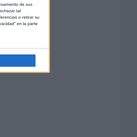
esamiento de sus
echazar tal
erencias o retirar su
vacidad" en la parte