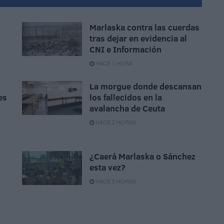
Marlaska contra las cuerdas
tras dejar en evidencia al
CNI e Información
HACE 1 HORA
La morgue donde descansan
es
los fallecidos en la
avalancha de Ceuta
HACE 2 HORAS
¿Caerá Marlaska o Sánchez
esta vez?
HACE 5 HORAS