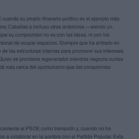
cuando su propio itinerario político es el ejemplo más
como Caballas o incluso otras anteriores —siendo un
que su compromiso no es con las ideas, ni con los
ersonal de ocupar espacios. Siempre que ha entrado en
e de las estructuras internas para promover sus intereses
r. Quien se proclama regenerador mientras negocia cuotas
está más cerca del oportunismo que del compromiso
tóricamente al PSOE como trampolín y, cuando no ha
s a colaborar en la sombra con el Partido Popular. Esta