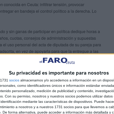
 conocida en Ceuta: infiltrar tensión, provocar
ntregar en bandeja el control político a la derecha. Lo
o y sin ganas de participar en política dedique horas a
caños, cuotas, consejos de administración y supuestas
a el uso personal del acta de diputada de su pareja para
scrita, en vez de apoyarla para que la entregue a las
as. Es difícil encontrar mayor contradicción entre lo que
Su privacidad es importante para nosotros
s 1731
socios
almacenamos y/o accedemos a información en un disposit
sonales, como identificadores únicos e información estándar enviada 
ntenido personalizado, medición de publicidad y contenido, investigaci
os.
Con su permiso, nosotros y nuestros socios podemos utilizar datos 
identificación mediante las características de dispositivos. Puede hacer
ntimiento a nosotros y a nuestros 1731 socios para que llevemos a ca
tabilizar el proyecto socialista
. De forma alternativa, puede acceder a información más detallada y 