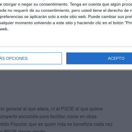
ras ocasiones, un entendimiento
e otorgar o negar su consentimiento.
Tenga en cuenta que algún proc
de no requerir de su consentimiento, pero usted tiene el derecho de r
Popular"
referencias se aplicarán solo a este sitio web. Puede cambiar sus pref
alquier momento volviendo a este sitio y haciendo clic en el botón "Pri
 web.
e, es evidente que no buscan una solución política, sino
su estrategia: presentarse como el “puro” que fue
r con dignidad su retirada táctica tras no conseguir el
ÁS OPCIONES
ACEPTO
rio general al que ataca, ni al PSOE al que quiere
proyecto socialista para facilitar, como en otras
rtido Popular, que es quien más se beneficia cada vez
 al PSOE desde dentro.