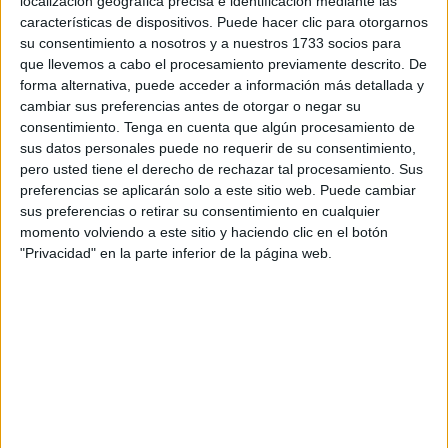
localización geográfica precisa e identificación mediante las
desde las 15.00 horas de este viernes, la primera fase de
características de dispositivos. Puede hacer clic para otorgarnos
la operación especial de tráfico de Semana Santa, que se
su consentimiento a nosotros y a nuestros 1733 socios para
desarrollará hasta las 24.00 horas del domingo 14.
que llevemos a cabo el procesamiento previamente descrito. De
forma alternativa, puede acceder a información más detallada y
El objetivo del dispositivo especial es ordenar, regular y
cambiar sus preferencias antes de otorgar o negar su
consentimiento.
Tenga en cuenta que algún procesamiento de
dar seguridad a los 3,9 millones de desplazamientos de
sus datos personales puede no requerir de su consentimiento,
largo recorrido que se realizarán durante estos dos días y
pero usted tiene el derecho de rechazar tal procesamiento. Sus
medio.
preferencias se aplicarán solo a este sitio web. Puede cambiar
sus preferencias o retirar su consentimiento en cualquier
El año pasado, fallecieron 31 personas y otras 159
momento volviendo a este sitio y haciendo clic en el botón
resultaron heridas graves en Semana Santa.
"Privacidad" en la parte inferior de la página web.
Más agentes, vehículos camuflados,
helicópteros y drones
Para evitar los accidentes, la DGT va a desplegar todos los
medios a su alcance:
El primer de ellos, la presencia de más agentes en las