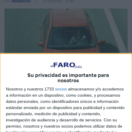
Por
Redacción
12/04/2019 - 13:46
Su privacidad es importante para
nosotros
Nosotros y nuestros 1733
socios
almacenamos y/o accedemos
a información en un dispositivo, como cookies, y procesamos
datos personales, como identificadores únicos e información
estándar enviada por un dispositivo para publicidad y contenido
personalizado, medición de publicidad y contenido,
Con el inicio de las vacaciones de Semana Santa para
investigación de audiencia y desarrollo de servicios.
Con su
permiso, nosotros y nuestros socios podemos utilizar datos de
millones de ciudadanos, la
DGT
ha puesto en marcha