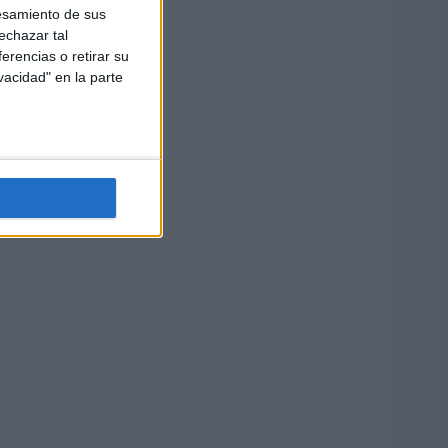
esamiento de sus
echazar tal
erencias o retirar su
vacidad" en la parte