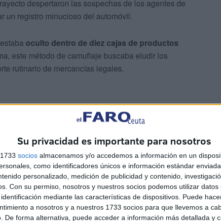
 trayecto despertaron las sospechas de los agentes de
ar un registro minucioso del automóvil.
estaba
oculto dentro de diez cajas de productos
.ma, este método de camuflaje buscaba eludir los
rte rutinario de mercancías legales.
Su privacidad es importante para nosotros
stigación internacional
s 1733
socios
almacenamos y/o accedemos a información en un disposit
sonales, como identificadores únicos e información estándar enviada 
ntenido personalizado, medición de publicidad y contenido, investigaci
ículo, un
hombre marroquí de 55 años
, fue detenido de
os.
Con su permiso, nosotros y nuestros socios podemos utilizar datos 
identificación mediante las características de dispositivos. Puede hacer
ntimiento a nosotros y a nuestros 1733 socios para que llevemos a ca
. De forma alternativa, puede acceder a información más detallada y 