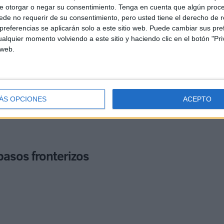
e otorgar o negar su consentimiento.
Tenga en cuenta que algún proc
de no requerir de su consentimiento, pero usted tiene el derecho de r
referencias se aplicarán solo a este sitio web. Puede cambiar sus pref
alquier momento volviendo a este sitio y haciendo clic en el botón "Pri
 web.
n judicial
supervisada por la fiscalía competente para
ÁS OPCIONES
ACEPTO
ar a
otros posibles implicados
, tanto en Marruecos
e trate de una ramificación de una
red de tráfico
pasos fronterizos