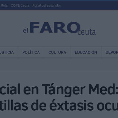
 Roja
COPE Ceuta
Portal del suscriptor
USTICIA
POLÍTICA
CULTURA
EDUCACIÓN
DEPO
cial en Tánger Med
illas de éxtasis ocu