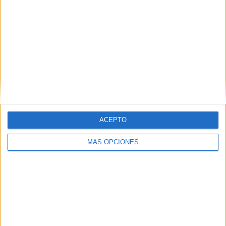
Tags:
Algeciras
Marruecos
OPE
Puerto
Related
Posts
Castillejos se blinda ante los anuncios de
entrada de inmigrantes en Ceuta
HACE 4 HORAS
ACEPTO
Un inmigrante intenta la entrada en
Ceuta desde Marruecos en parapente
MÁS OPCIONES
HACE 13 HORAS
"Ataque híbrido algorítmico", el análisis
de Thierry Breton sobre la entrada
masiva en Ceuta
HACE 15 HORAS