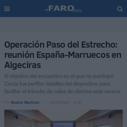
Operación Paso del Estrecho:
reunión España-Marruecos en
Algeciras
El objetivo del encuentro en el que no participó
Ceuta fue perfilar detalles del dispositivo para
facilitar el tránsito de miles de clientes este verano
Por
Beatriz Martínez
28/04/2023 - 14:30