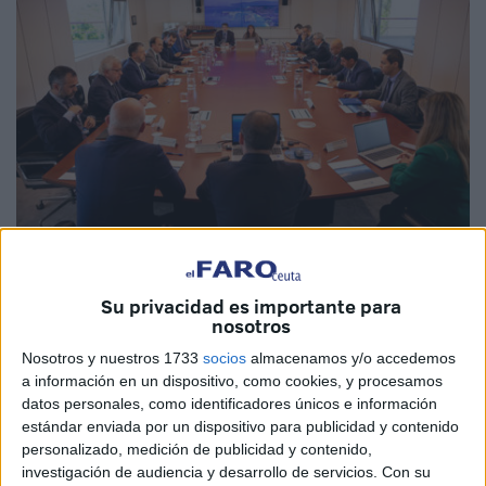
Foto: @PuertoAlgeciras
Su privacidad es importante para
nosotros
Nosotros y nuestros 1733
socios
almacenamos y/o accedemos
Algeciras
ha acogido esta semana una reunión entre
a información en un dispositivo, como cookies, y procesamos
gestores portuarios implicados en la Operación Paso del
datos personales, como identificadores únicos e información
Estrecho 2023 (
OPE
, también conocida como Marhaba).
estándar enviada por un dispositivo para publicidad y contenido
personalizado, medición de publicidad y contenido,
De puertos españoles que operan en la también conocida
investigación de audiencia y desarrollo de servicios.
Con su
como 'Marhaba' sólo participó Algeciras, según ha podido