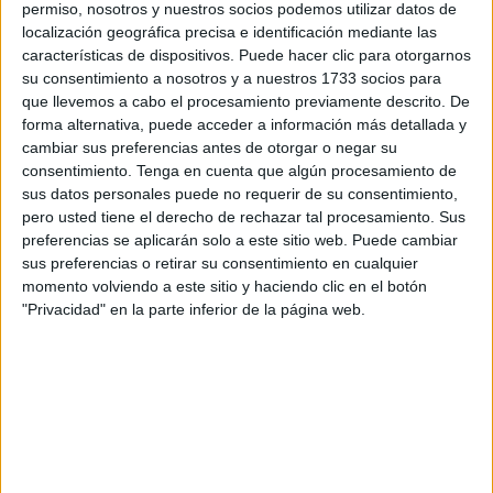
permiso, nosotros y nuestros socios podemos utilizar datos de
conocer este periódico y, por tanto, no hubo presencia de
localización geográfica precisa e identificación mediante las
autoridades de Ceuta.
características de dispositivos. Puede hacer clic para otorgarnos
su consentimiento a nosotros y a nuestros 1733 socios para
El Puerto de Algeciras albergó este miércoles el encuentro
que llevemos a cabo el procesamiento previamente descrito. De
forma alternativa, puede acceder a información más detallada y
España-
Marruecos
convocado por los directores
cambiar sus preferencias antes de otorgar o negar su
generales de Marina Mercante, Benito Núñez y Najibe
consentimiento.
Tenga en cuenta que algún procesamiento de
Elkarkouri. El objetivo no fue otro que perfilar detalles del
sus datos personales puede no requerir de su consentimiento,
dispositivo para facilitar el tránsito de miles de clientes
pero usted tiene el derecho de rechazar tal procesamiento. Sus
este verano.
preferencias se aplicarán solo a este sitio web. Puede cambiar
sus preferencias o retirar su consentimiento en cualquier
#OPE2023
?
momento volviendo a este sitio y haciendo clic en el botón
"Privacidad" en la parte inferior de la página web.
El Puerto de
#Algeciras
acoge el encuentro
España ??-Marruecos ??convocado por los
directores generales de Marina Mercante,
Benito Núñez y Najibe Elkarkouri.
✔️Objetivo ➡️ perfilar detalles del dispositivo
para facilitar el tránsito de miles de clientes