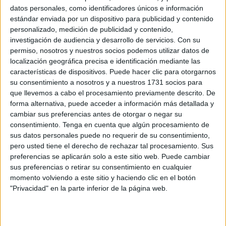
dispositivos de movimiento y acogida de marroquíes
datos personales, como identificadores únicos e información
residentes en el extranjero.
estándar enviada por un dispositivo para publicidad y contenido
personalizado, medición de publicidad y contenido,
De esta manera, la Operación Marhaba, activada por
investigación de audiencia y desarrollo de servicios.
Con su
instrucciones reales, se desarrollará de forma simultánea
permiso, nosotros y nuestros socios podemos utilizar datos de
localización geográfica precisa e identificación mediante las
en
Marruecos, España, Francia e Italia
, con el objetivo
características de dispositivos. Puede hacer clic para otorgarnos
de facilitar el retorno estival de millones de marroquíes.
su consentimiento a nosotros y a nuestros 1731 socios para
que llevemos a cabo el procesamiento previamente descrito. De
La edición de este año contará con un amplio despliegue
forma alternativa, puede acceder a información más detallada y
humano y logístico, coordinado con distintas
cambiar sus preferencias antes de otorgar o negar su
administraciones y organismos públicos. El dispositivo
consentimiento.
Tenga en cuenta que algún procesamiento de
sus datos personales puede no requerir de su consentimiento,
ofrecerá servicios de
orientación, asistencia social,
pero usted tiene el derecho de rechazar tal procesamiento. Sus
apoyo y atención médica
durante las 24 horas del día en
preferencias se aplicarán solo a este sitio web. Puede cambiar
los principales puntos de tránsito y llegada.
sus preferencias o retirar su consentimiento en cualquier
momento volviendo a este sitio y haciendo clic en el botón
Un despliegue en cuatro países
"Privacidad" en la parte inferior de la página web.
Según las informaciones difundidas por medios