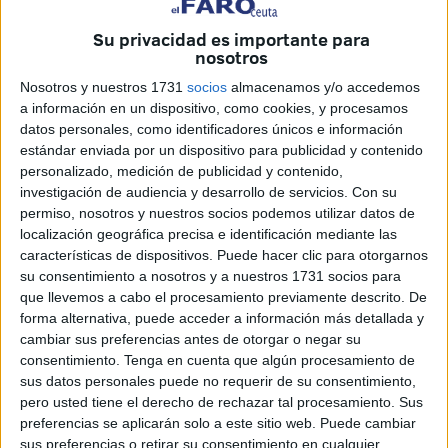
hora de esta mañana
en varios puntos de Ceuta
al
objeto de desarrollar una
importante operación
Su privacidad es importante para
nosotros
antidroga,
que también se está desarrollando en otros
puntos del país.
Nosotros y nuestros 1731
socios
almacenamos y/o accedemos
a información en un dispositivo, como cookies, y procesamos
Anoche hubo una actuación policial en avenida Cañonero
datos personales, como identificadores únicos e información
Dato que, según el CNP, tiene que ver con esta operación.
estándar enviada por un dispositivo para publicidad y contenido
personalizado, medición de publicidad y contenido,
El detenido de anoche se sumaría a los arrestados esta
investigación de audiencia y desarrollo de servicios.
Con su
mañana, al menos tres más, de acuerdo con las
permiso, nosotros y nuestros socios podemos utilizar datos de
grabaciones obtenidas por
FAROTV
.
localización geográfica precisa e identificación mediante las
características de dispositivos. Puede hacer clic para otorgarnos
El operativo se ha ejecutado
pasadas las 06:00 horas
su consentimiento a nosotros y a nuestros 1731 socios para
cuando distintas unidades, entre ellas la UIP, la UPR, la
que llevemos a cabo el procesamiento previamente descrito. De
forma alternativa, puede acceder a información más detallada y
Policía Científica y los Guías Caninos, acudían a las zonas
cambiar sus preferencias antes de otorgar o negar su
en las que se iban a practicar las
entradas y registros
(un
consentimiento.
Tenga en cuenta que algún procesamiento de
total de 9) de acuerdo con los mandamientos judiciales
sus datos personales puede no requerir de su consentimiento,
dispensados a los agentes que han liderado esta
pero usted tiene el derecho de rechazar tal procesamiento. Sus
preferencias se aplicarán solo a este sitio web. Puede cambiar
importante incursión policial.
sus preferencias o retirar su consentimiento en cualquier