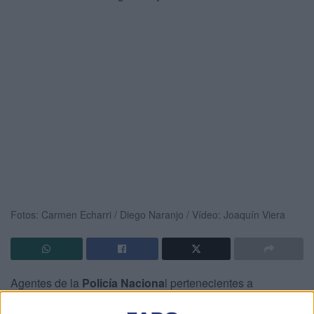
Fotos: Carmen Echarri / Diego Naranjo / Vídeo: Joaquín Viera
Agentes de la
Policía Naciona
l pertenecientes a
diferentes unidades se han desplegado desde primera