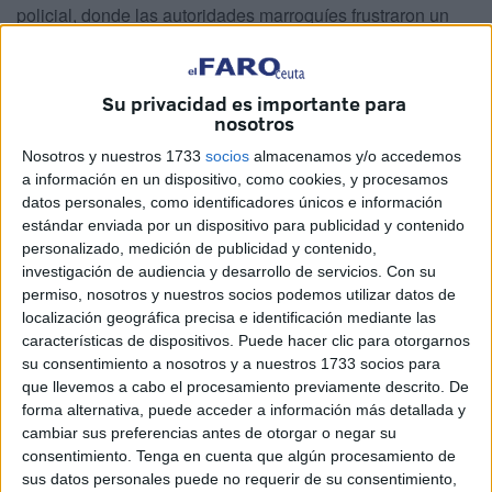
policial, donde las autoridades marroquíes frustraron un
intento de pase de hachís
, según las informaciones
trasladadas por fuentes locales al medio de comunicación
Press Tetouan
.
Su privacidad es importante para
nosotros
La operación, desarrollada este mismo jueves, se saldó
Nosotros y nuestros 1733
socios
almacenamos y/o accedemos
con la intervención de
36 kilos de esta droga ocultos en
a información en un dispositivo, como cookies, y procesamos
un vehículo
que pretendía salir del país vecino en
datos personales, como identificadores únicos e información
estándar enviada por un dispositivo para publicidad y contenido
dirección a la ciudad autónoma.
personalizado, medición de publicidad y contenido,
investigación de audiencia y desarrollo de servicios.
Con su
Las fuentes consultadas por este medio detallaron que los
permiso, nosotros y nuestros socios podemos utilizar datos de
servicios de aduanas
, en coordinación con agentes de la
localización geográfica precisa e identificación mediante las
policía marroquí
, llevaron a cabo la actuación cuando
características de dispositivos. Puede hacer clic para otorgarnos
eran alrededor de las 19:30 horas, durante el control de
su consentimiento a nosotros y a nuestros 1733 socios para
que llevemos a cabo el procesamiento previamente descrito. De
salida de vehículos en el
paso aduanero
.
forma alternativa, puede acceder a información más detallada y
cambiar sus preferencias antes de otorgar o negar su
consentimiento.
Tenga en cuenta que algún procesamiento de
sus datos personales puede no requerir de su consentimiento,