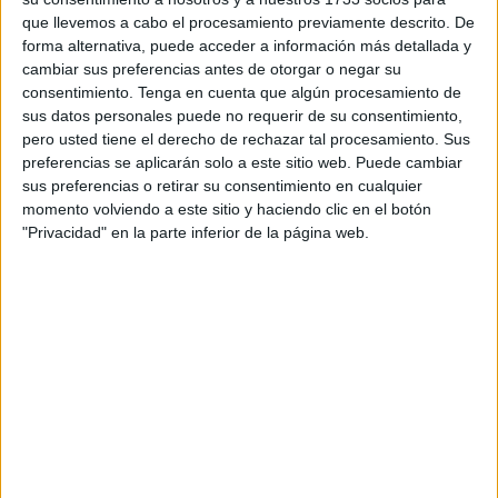
A su vez, han instado "a la sociedad civil y a los
que llevemos a cabo el procesamiento previamente descrito. De
intelectuales" a "luchar contra el discurso racista" tanto en
forma alternativa, puede acceder a información más detallada y
Marruecos
como en todo el Magreb.
cambiar sus preferencias antes de otorgar o negar su
consentimiento.
Tenga en cuenta que algún procesamiento de
Este se agravó, indican, "tras las polémicas palabras del
sus datos personales puede no requerir de su consentimiento,
presidente
tunecino
, Kais Said", que en una reciente
pero usted tiene el derecho de rechazar tal procesamiento. Sus
comparecencia se refirió a los migrantes subsaharianos
preferencias se aplicarán solo a este sitio web. Puede cambiar
sus preferencias o retirar su consentimiento en cualquier
como "una amenaza demográfica para su país".
momento volviendo a este sitio y haciendo clic en el botón
"Privacidad" en la parte inferior de la página web.
El comentario, no obstante, generó una marcha a finales
de febrero en la que cientos de personas mostraron su
rechazo hacia las palabras del dirigente.
La clave para erradicar esta problemática, aseguran las
ONG firmantes del documento, está en la desmantelación
de estos discursos para garantizar la dignidad y los
derechos de los emigrantes.
Las organizaciones también criticaron "la neutralidad