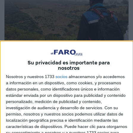
Imagen de archivo
Su privacidad es importante para
nosotros
Nosotros y nuestros 1733
socios
almacenamos y/o accedemos
a información en un dispositivo, como cookies, y procesamos
datos personales, como identificadores únicos e información
Un total de dieciséis Organizaciones No Gubernamentales
estándar enviada por un dispositivo para publicidad y contenido
(ONG) marroquíes han pedido este jueves a las
personalizado, medición de publicidad y contenido,
autoridades del país poner fin a las campañas de arrestos
investigación de audiencia y desarrollo de servicios.
Con su
de
migrantes
subsaharianos indocumentados a través de
permiso, nosotros y nuestros socios podemos utilizar datos de
localización geográfica precisa e identificación mediante las
un comunicado oficial.
características de dispositivos. Puede hacer clic para otorgarnos
su consentimiento a nosotros y a nuestros 1733 socios para