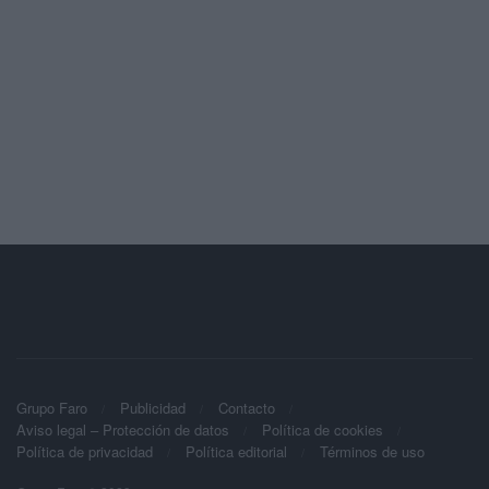
Grupo Faro
Publicidad
Contacto
Aviso legal – Protección de datos
Política de cookies
Política de privacidad
Política editorial
Términos de uso