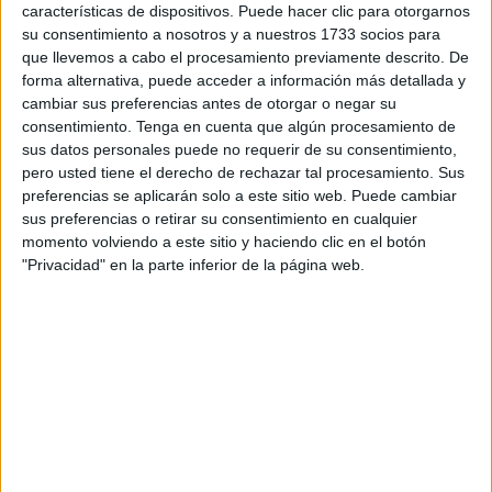
Humanos (OMDH)
ha denunciado recientemente la
características de dispositivos. Puede hacer clic para otorgarnos
su consentimiento a nosotros y a nuestros 1733 socios para
detención
de cerca de un
centenar de inmigrantes
que llevemos a cabo el procesamiento previamente descrito. De
subsaharianos
en la localidad de
Aliyin
, ubicada en la
forma alternativa, puede acceder a información más detallada y
prefectura de Rincón-Castillejos, cercana a Ceuta. Así lo
cambiar sus preferencias antes de otorgar o negar su
ha dado a conocer la Agencia de Noticias EFE.
consentimiento.
Tenga en cuenta que algún procesamiento de
sus datos personales puede no requerir de su consentimiento,
De acuerdo con las informaciones que ha ofrecido la
pero usted tiene el derecho de rechazar tal procesamiento. Sus
organización, estas personas, en situación administrativa
preferencias se aplicarán solo a este sitio web. Puede cambiar
sus preferencias o retirar su consentimiento en cualquier
irregular, han permanecido retenidas durante varios días
momento volviendo a este sitio y haciendo clic en el botón
en las instalaciones de un
centro educativo público
.
"Privacidad" en la parte inferior de la página web.
Según el reporte de EFE, la asociación ha sido
contundente al señalar que este operativo se ha
desarrollado
"al margen de cualquier marco legal
claro"
, prolongando la privación de libertad de los
afectados sin las garantías jurídicas necesarias.
Falta de garantías legales y asedio