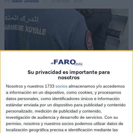
Por
Isabel Jiménez
21/04/2026 - 20:01
Su privacidad es importante para
nosotros
Nosotros y nuestros 1733
socios
almacenamos y/o accedemos
a información en un dispositivo, como cookies, y procesamos
Imagen de archivo
datos personales, como identificadores únicos e información
estándar enviada por un dispositivo para publicidad y contenido
personalizado, medición de publicidad y contenido,
investigación de audiencia y desarrollo de servicios.
Con su
permiso, nosotros y nuestros socios podemos utilizar datos de
El
Observatorio marroquí del Norte de Derechos
localización geográfica precisa e identificación mediante las