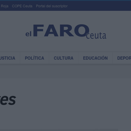
 Roja
COPE Ceuta
Portal del suscriptor
USTICIA
POLÍTICA
CULTURA
EDUCACIÓN
DEPO
ves