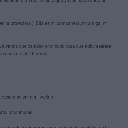
 estaban eran del instituto que ya las había dado por
en la protectora ). Ella es mi compañera, mi amiga, mi
 tuvimos que cambiar el circuito para que abby estirara
 la caca de las 15 horas.
 puse a avisar a mi vecino.
 aproximadamente.
la entrada y esperamos con la paciencia estoica de la