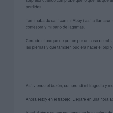
sorpresa cuando comprobé que lo que las que allí
perdidas.
Terminaba de salir con mi Abby ( así la llamaron 
confesora y mi paño de lágrimas.
Cerrado el parque de perros por un caso de rabia
las piernas y que también pudiera hacer el pipí y
Así, viendo el buzón, comprendí mi tragedia y me
Ahora estoy en el trabajo. Llegaré en una hora
Y así, Abby y yo nos sentamos en la escalera de 