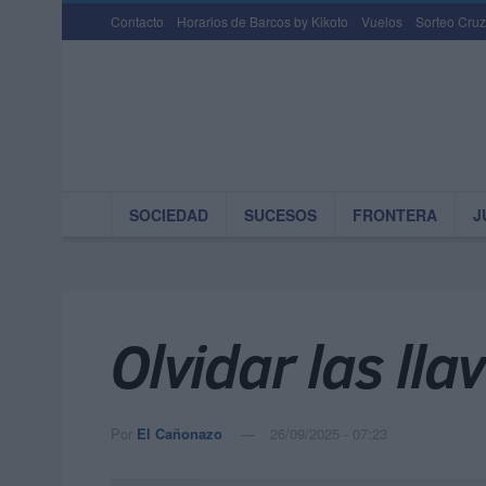
Contacto
Horarios de Barcos by Kikoto
Vuelos
Sorteo Cruz
SOCIEDAD
SUCESOS
FRONTERA
J
Olvidar las lla
Por
El Cañonazo
26/09/2025 - 07:23