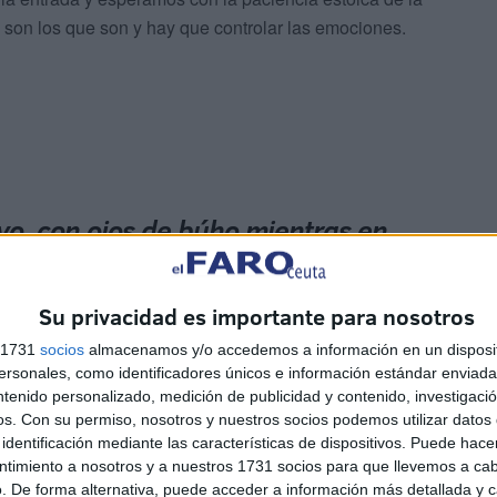
son los que son y hay que controlar las emociones.
yo, con ojos de búho mientras en
, en otras se desperezaba y
 hambre o sueño"
Su privacidad es importante para nosotros
s 1731
socios
almacenamos y/o accedemos a información en un disposit
a cotidiana no sería la misma de todos los días y que
sonales, como identificadores únicos e información estándar enviada 
ntenido personalizado, medición de publicidad y contenido, investigaci
po que tienen los canes pero creo que se amoldan a las
os.
Con su permiso, nosotros y nuestros socios podemos utilizar datos 
eda otra o bien porque intuyen que algo pasa y lo mejor
identificación mediante las características de dispositivos. Puede hacer
ntimiento a nosotros y a nuestros 1731 socios para que llevemos a ca
. De forma alternativa, puede acceder a información más detallada y 