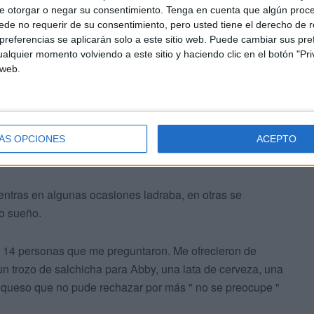
e otorgar o negar su consentimiento.
Tenga en cuenta que algún proc
scotas, a un fontanero, un repartidor de pizzas, al
de no requerir de su consentimiento, pero usted tiene el derecho de r
enía a entregar un aviso, un técnico de antenas de TV, a
referencias se aplicarán solo a este sitio web. Puede cambiar sus pref
paciente, cuatro perros de la finca, a tres padres con
alquier momento volviendo a este sitio y haciendo clic en el botón "Pri
iz de Silva, un electricista, dos trabajadores de la
 web.
 de Jehová.
ÁS OPCIONES
ACEPTO
entras en algunas ocasiones ladraba, en otras se
 o sueño.
 14 personas que me preguntaron. Me ofrecieron de
un trozo de salchicha para Abby, una lata de cerveza, una
 queso que no pude rechazar por más " no se preocupe "