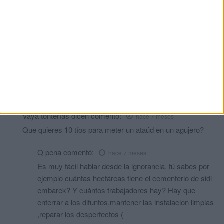
Comments
5
Lorena Garcia
comentó:
hace 7 meses
Tener la oportunidad de poder trabajar en ese ambito
ta bien
comentó:
hace 7 meses
No vayáis a sacar más de una plaza vaya a ser que pueda
trabajar la gente
Vaya tonterías dicen
comentó:
hace 7 meses
Que quieres 10 tíos para meter un ataúd en un agujero?
Q pena
comentó:
hace 7 meses
Es muy fácil hablar desde la ignorancia, tú sabes por
ejemplo cuántas hectáreas tiene el cementerio de sidi
embarek? Y cuántos trabajadores hay? Hay que
enterrar a los difuntos,mantener las instalacion limpias
,reparar los desperfectos (