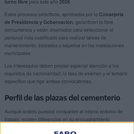
turno libre
para este año
2026
.
Estos procesos selectivos, aprobados por la
Consejería
de Presidencia y Gobernación
, garantizan la libre
concurrencia y están diseñados para seleccionar al
personal más cualificado para realizar tareas de
mantenimiento, traslados y sepelios en las instalaciones
municipales.
Los interesados deben prestar especial atención a los
requisitos de nacionalidad, la tasa de examen y el temario
específico que rige ambas convocatorias.
Perfil de las plazas del cementerio
Aunque ambos puestos comparten el mismo entorno de
trabajo, existen diferencias en su encuadramiento
administrativo que el opositor debe conocer: