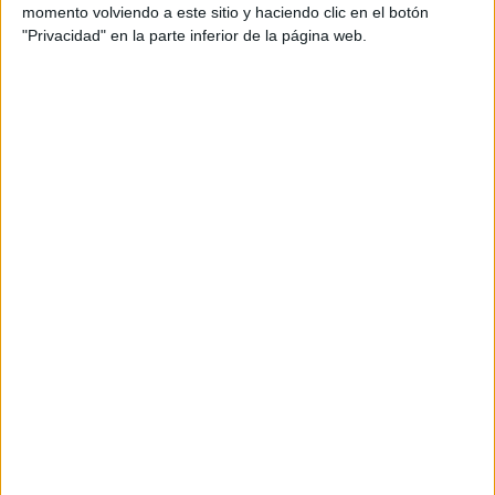
aspirantes
momento volviendo a este sitio y haciendo clic en el botón
"Privacidad" en la parte inferior de la página web.
Para ser admitido en cualquiera de estas dos pruebas
selectivas en Ceuta, los candidatos deben cumplir una
serie de condiciones que deberán poseer en el momento
de finalizar el plazo de solicitudes para trabajar en el