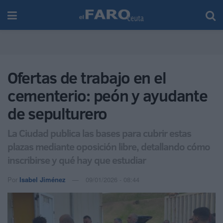
Ofertas de trabajo en el
cementerio: peón y ayudante
de sepulturero
La Ciudad publica las bases para cubrir estas
plazas mediante oposición libre, detallando cómo
inscribirse y qué hay que estudiar
Por
Isabel Jiménez
09/01/2026 - 08:44