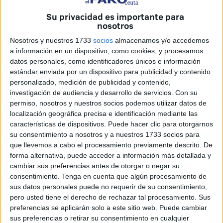
Peón de cementerio
: se trata de una plaza vacante
Su privacidad es importante para
en la plantilla de
personal laboral
de la Ciudad,
nosotros
correspondiente a la
Oferta de Empleo Público
Nosotros y nuestros 1733
socios
almacenamos y/o accedemos
(OEP) para el año 2025
.
a información en un dispositivo, como cookies, y procesamos
datos personales, como identificadores únicos e información
Ayudante de sepulturero
: en este caso, la vacante
estándar enviada por un dispositivo para publicidad y contenido
pertenece a la plantilla de
personal funcionario de
personalizado, medición de publicidad y contenido,
investigación de audiencia y desarrollo de servicios.
Con su
carrera
, clasificada en el
Grupo AP
(Agrupaciones
permiso, nosotros y nuestros socios podemos utilizar datos de
Profesionales) de la Escala de Administración
localización geográfica precisa e identificación mediante las
Especial, Subescala Servicios Especiales y Clase
características de dispositivos. Puede hacer clic para otorgarnos
Personal de Oficios.
su consentimiento a nosotros y a nuestros 1733 socios para
que llevemos a cabo el procesamiento previamente descrito. De
forma alternativa, puede acceder a información más detallada y
Ambas convocatorias han sido informadas favorablemente
cambiar sus preferencias antes de otorgar o negar su
por la Mesa General de Negociación de Empleados
consentimiento.
Tenga en cuenta que algún procesamiento de
Públicos antes de su aprobación definitiva.
sus datos personales puede no requerir de su consentimiento,
pero usted tiene el derecho de rechazar tal procesamiento. Sus
Requisitos indispensables para los
preferencias se aplicarán solo a este sitio web. Puede cambiar
sus preferencias o retirar su consentimiento en cualquier