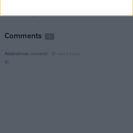
Concurso-oposición para optar a 8
plazas de oficial de Policía Local
HACE 3 DÍAS
Comments
1
Abderahman
comentó:
hace 3 meses
Si