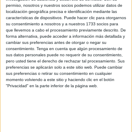
Requisitos y acceso por promoción interna
permiso, nosotros y nuestros socios podemos utilizar datos de
localización geográfica precisa e identificación mediante las
características de dispositivos. Puede hacer clic para otorgarnos
Este proceso se realizará mediante el sistema de
su consentimiento a nosotros y a nuestros 1733 socios para
concurso-oposición por promoción interna
, lo que
que llevemos a cabo el procesamiento previamente descrito. De
supone una oportunidad de ascenso para el personal
forma alternativa, puede acceder a información más detallada y
laboral o funcionario que ya presta servicios en la Ciudad.
cambiar sus preferencias antes de otorgar o negar su
consentimiento.
Tenga en cuenta que algún procesamiento de
Para participar, los aspirantes deben cumplir
condiciones
sus datos personales puede no requerir de su consentimiento,
específicas
:
pero usted tiene el derecho de rechazar tal procesamiento. Sus
preferencias se aplicarán solo a este sitio web. Puede cambiar
Ser funcionario de carrera en servicio activo en la
sus preferencias o retirar su consentimiento en cualquier
Ciudad de Ceuta, integrado en el Grupo C2.
momento volviendo a este sitio y haciendo clic en el botón
"Privacidad" en la parte inferior de la página web.
Pertenecer específicamente a las categorías de
Monitor/a de Teatro, Monitor/a de Gimnasia o
Animador/a Socio-cultural.
Contar con una antigüedad mínima de dos años en la
plaza de origen y poseer el título de Bachillerato o