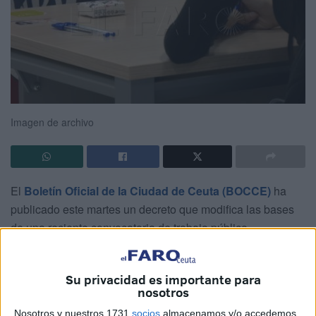
Imagen de archivo
El
Boletín Oficial de la Ciudad de Ceuta (BOCCE)
ha
publicado este martes un decreto que modifica las bases
de una reciente convocatoria de trabajo público,
ampliando el número de plazas
para la categoría de
técnico de Administración General
y estableciendo la
Su privacidad es importante para
creación de una
bolsa de empleo
asociada al proceso
nosotros
selectivo.
Nosotros y nuestros 1731
socios
almacenamos y/o accedemos