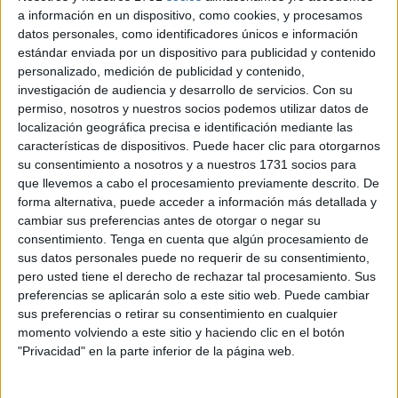
a información en un dispositivo, como cookies, y procesamos
El decreto, firmado por el consejero de Presidencia y
datos personales, como identificadores únicos e información
Gobernación, Alberto Gaitán, modifica las bases
estándar enviada por un dispositivo para publicidad y contenido
aprobadas originalmente el 21 de abril de 2025.
personalizado, medición de publicidad y contenido,
investigación de audiencia y desarrollo de servicios.
Con su
Ampliación a 8 plazas de técnico de
permiso, nosotros y nuestros socios podemos utilizar datos de
localización geográfica precisa e identificación mediante las
Administración General
características de dispositivos. Puede hacer clic para otorgarnos
su consentimiento a nosotros y a nuestros 1731 socios para
La principal modificación anunciada en el BOCCE es la
que llevemos a cabo el procesamiento previamente descrito. De
forma alternativa, puede acceder a información más detallada y
ampliación de las plazas convocadas para el cuerpo de
cambiar sus preferencias antes de otorgar o negar su
técnico de Administración General (TAG).
consentimiento.
Tenga en cuenta que algún procesamiento de
sus datos personales puede no requerir de su consentimiento,
Puestos convocados
: la convocatoria original era
pero usted tiene el derecho de rechazar tal procesamiento. Sus
para la
provisión de 6 plazas
de técnico de
preferencias se aplicarán solo a este sitio web. Puede cambiar
Administración General. Tras la modificación, la
sus preferencias o retirar su consentimiento en cualquier
momento volviendo a este sitio y haciendo clic en el botón
Ciudad Autónoma de Ceuta convoca
un total de 8
"Privacidad" en la parte inferior de la página web.
plazas
de técnico de Administración General.