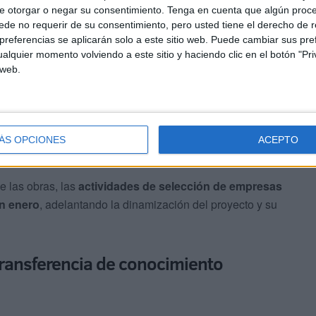
e otorgar o negar su consentimiento.
Tenga en cuenta que algún proc
de no requerir de su consentimiento, pero usted tiene el derecho de r
próximo
jueves 15 de enero de 2026
, marcando el inicio
referencias se aplicarán solo a este sitio web. Puede cambiar sus pref
ngará durante aproximadamente
15 meses
, según el
alquier momento volviendo a este sitio y haciendo clic en el botón "Pri
 web.
ones estarán
plenamente operativas en 2027
,
desempeñar un papel relevante en el
impulso del
ÁS OPCIONES
ACEPTO
ico local.
e las obras, las
actividades de selección de empresas
n enero
, adelantando la dinamización del proyecto y su
ransferencia de conocimiento