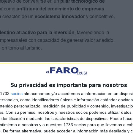
bjetivo de convertirse en un
pilar tecnológico de
uar como
anfitriona del crecimiento de empresas
la creación de un
ecosistema innovador
y competitivo.
stino atractivo para la inversión
, favoreciendo la
mpresariales con capacidad de generar valor añadido,
en torno al turismo.
Su privacidad es importante para nosotros
s 1733
socios
almacenamos y/o accedemos a información en un disposit
estrategia planificada, orientada a garantizar un
acceso
sonales, como identificadores únicos e información estándar enviada 
estre
, gracias a su cercanía a la
Estación Marítima
y a
ntenido personalizado, medición de publicidad y contenido, investigaci
os.
Con su permiso, nosotros y nuestros socios podemos utilizar datos 
nexión de la ciudad.
identificación mediante las características de dispositivos. Puede hacer
ntimiento a nosotros y a nuestros 1733 socios para que llevemos a ca
ta en marcha
. De forma alternativa, puede acceder a información más detallada y 