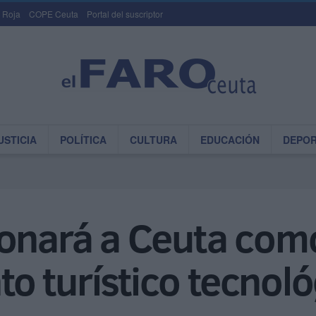
 Roja
COPE Ceuta
Portal del suscriptor
USTICIA
POLÍTICA
CULTURA
EDUCACIÓN
DEPO
ionará a Ceuta como
o turístico tecnoló