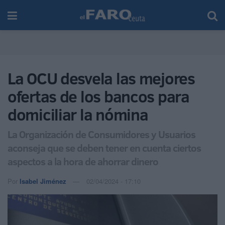
La OCU desvela las mejores
ofertas de los bancos para
domiciliar la nómina
La Organización de Consumidores y Usuarios
aconseja que se deben tener en cuenta ciertos
aspectos a la hora de ahorrar dinero
Por
Isabel Jiménez
02/04/2024 - 17:10