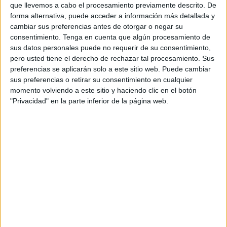
que llevemos a cabo el procesamiento previamente descrito. De
las condiciones de las entidades
para no llevarse sustos.
forma alternativa, puede acceder a información más detallada y
cambiar sus preferencias antes de otorgar o negar su
Muchos
bancos
solicitan una domiciliación de la nómina
consentimiento.
Tenga en cuenta que algún procesamiento de
como requisito fundamental para formar parte de su banco
sus datos personales puede no requerir de su consentimiento,
y poder abrir una cuenta, además de acceder a las
pero usted tiene el derecho de rechazar tal procesamiento. Sus
preferencias se aplicarán solo a este sitio web. Puede cambiar
distintas ofertas o préstamos, como puede ser a la hora de
sus preferencias o retirar su consentimiento en cualquier
hacer una hipoteca para la compra de una vivienda.
momento volviendo a este sitio y haciendo clic en el botón
"Privacidad" en la parte inferior de la página web.
Los bancos están poniendo sobre la mesa toda su
creatividad para ganar nuevos clientes y mantenerlos.
Algunos dan dinero, otros dan rentabilidad y algunos las
dos cosas. La banca quiere mimar a sus clientes para
fidelizarlos y conseguir nuevas nóminas.
Las grandes entidades bancarias tienen claro que para
atraer clientes han de lanzar ofertas irresistibles y
atractivas, pero la Organización de Consumidores y
Usuarios (OCU) aconseja que se deben tener en cuenta