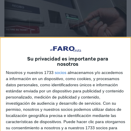
Su privacidad es importante para
nosotros
Imagen de archivo
Nosotros y nuestros 1733
socios
almacenamos y/o accedemos
a información en un dispositivo, como cookies, y procesamos
datos personales, como identificadores únicos e información
estándar enviada por un dispositivo para publicidad y contenido
personalizado, medición de publicidad y contenido,
Elegir el banco correcto para domicilar la nómina es una
investigación de audiencia y desarrollo de servicios.
Con su
importante decisión para el presente y el futuro de los
permiso, nosotros y nuestros socios podemos utilizar datos de
ahorros
de los ciudadanos de todo el país, incluidos los
localización geográfica precisa e identificación mediante las
vecinos
de Ceuta. Aunque es una opción "reversible", hay
características de dispositivos. Puede hacer clic para otorgarnos
su consentimiento a nosotros y a nuestros 1733 socios para
que permanecer atento a las mejores ofertas y cambios en