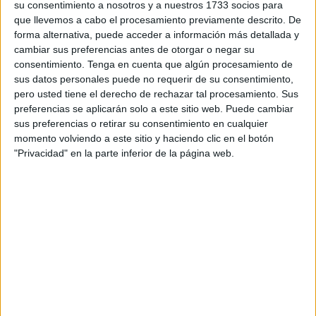
su consentimiento a nosotros y a nuestros 1733 socios para
que llevemos a cabo el procesamiento previamente descrito. De
El Parque Marítimo del Mediterráneo, adscrito a la
forma alternativa, puede acceder a información más detallada y
Consejería de Comercio, Turismo, Empleo y Deporte, está
cambiar sus preferencias antes de otorgar o negar su
ya llegando al final de un trabajo de obras que buscaba
consentimiento.
Tenga en cuenta que algún procesamiento de
sus datos personales puede no requerir de su consentimiento,
mejorar el abanico de
oferta deportiva
, que la práctica
pero usted tiene el derecho de rechazar tal procesamiento. Sus
fuera lo mejor posible. Una muestra del trabajo del
preferencias se aplicarán solo a este sitio web. Puede cambiar
gobierno de la Ciudad Autónoma en la mejora de las
sus preferencias o retirar su consentimiento en cualquier
instalaciones deportivas.
momento volviendo a este sitio y haciendo clic en el botón
"Privacidad" en la parte inferior de la página web.
Las obras
Dentro de los trabajos que se están llevando a cabo, ha
destacado como desde el parque se han sustituido
las
antiguas pistas por unas en formato panorámico
y con
un césped, esta vez teñido de azul, de una de las mejores
calidades disponibles en el mercado.
Además,
se ha modernizado la iluminación de las