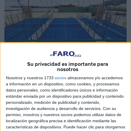
Su privacidad es importante para
nosotros
Imágenes cedidas
Nosotros y nuestros 1733
socios
almacenamos y/o accedemos
a información en un dispositivo, como cookies, y procesamos
datos personales, como identificadores únicos e información
estándar enviada por un dispositivo para publicidad y contenido
Las
obras de mejora
de las pistas de pádel y tenis del
personalizado, medición de publicidad y contenido,
Parque Marítimo del Mediterráneo
de Ceuta comienzan
investigación de audiencia y desarrollo de servicios.
Con su
ya
su última fase
para lograr mejora óptima. La
permiso, nosotros y nuestros socios podemos utilizar datos de
localización geográfica precisa e identificación mediante las
remodelación, según comenta el parque a través de sus
características de dispositivos. Puede hacer clic para otorgarnos
redes, están en su recta final.