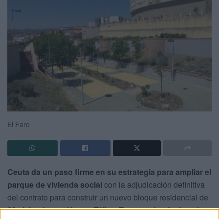
El Faro
Ceuta da un paso firme en su estrategia para ampliar el
parque de vivienda social
con la adjudicación definitiva
del contrato para construir un nuevo bloque residencial de
29 viviendas en Huerta Téllez
.
Tras quedar desierta la