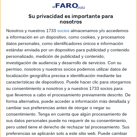
primera licitación
, finalmente ha sido la
UTE formada
por Soluciona Obras y Servicios S.L.U., Lirola
Su privacidad es importante para
Ingeniería y Obras S.L. y Africana de Contratas y
nosotros
Construcciones
la que ejecutará los trabajos.
Nosotros y nuestros 1733
socios
almacenamos y/o accedemos
a información en un dispositivo, como cookies, y procesamos
El contrato, formalizado recientemente a través de la
datos personales, como identificadores únicos e información
plataforma de contratación del Estado
, contempla una
estándar enviada por un dispositivo para publicidad y contenido
inversión total de
3.786.240,94 euros
. Esta cifra permitirá
personalizado, medición de publicidad y contenido,
materializar un proyecto que llevaba tiempo esperando luz
investigación de audiencia y desarrollo de servicios.
Con su
permiso, nosotros y nuestros socios podemos utilizar datos de
verde, dada la urgencia de soluciones habitacionales en la
localización geográfica precisa e identificación mediante las
ciudad.
características de dispositivos. Puede hacer clic para otorgarnos
su consentimiento a nosotros y a nuestros 1733 socios para
El plazo de ejecución se ha fijado en 18 meses
, tiempo
que llevemos a cabo el procesamiento previamente descrito. De
en el que deberá completarse la transformación de la
forma alternativa, puede acceder a información más detallada y
parcela 1M3, en Huerta Téllez, en una edificación
cambiar sus preferencias antes de otorgar o negar su
consentimiento.
Tenga en cuenta que algún procesamiento de
moderna, sostenible y con vocación social. El bloque
sus datos personales puede no requerir de su consentimiento,
constará de viviendas distribuidas en distintas tipologías,
pero usted tiene el derecho de rechazar tal procesamiento. Sus
adaptadas a las necesidades de la población.
preferencias se aplicarán solo a este sitio web. Puede cambiar