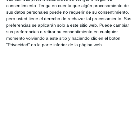
consentimiento.
Tenga en cuenta que algún procesamiento de
convenio de colaboración suscrito entre la Ciudad
sus datos personales puede no requerir de su consentimiento,
Autónoma de Ceuta y el
Ministerio de Transportes,
pero usted tiene el derecho de rechazar tal procesamiento. Sus
Movilidad y Agenda Urbana
, con financiación ligada al
preferencias se aplicarán solo a este sitio web. Puede cambiar
objetivo CID36
de la Unión Europea.
sus preferencias o retirar su consentimiento en cualquier
momento volviendo a este sitio y haciendo clic en el botón
Mejora energética y compromiso
"Privacidad" en la parte inferior de la página web.
europeo
La primera fase del proyecto contempla la rehabilitación de
una
superficie inicial de 243 m²
, aunque el contrato
firmado permite la ampliación de las actuaciones hasta un
total de
1.717 m²
. Esta flexibilidad permitirá aprovechar al
máximo los recursos y optimizar el impacto de las mejoras
sobre la totalidad del edificio.
Tal como recoge la memoria del proyecto, “los metros
cuadrados rehabilitados que excedan del
objetivo CID