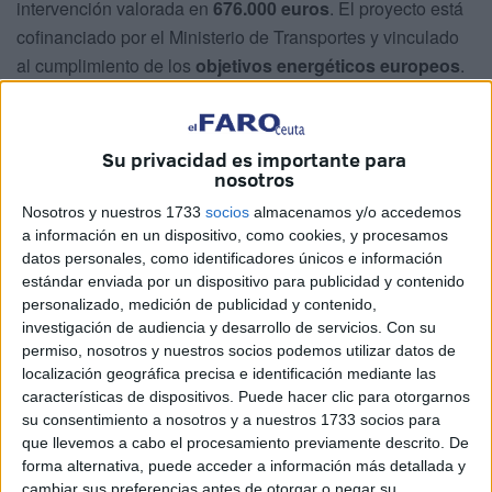
intervención valorada en
676.000 euros
. El proyecto está
cofinanciado por el Ministerio de Transportes y vinculado
al cumplimiento de los
objetivos energéticos europeos
.
Se quiere
dejar atrás los múltiples episodios
en los que
los equipos, sobre todo de baloncesto, tenían que
dejar de
Su privacidad es importante para
entrenar por las goteras
.
nosotros
El
Polideportivo Antonio Campoamor
, uno de los
Nosotros y nuestros 1733
socios
almacenamos y/o accedemos
a información en un dispositivo, como cookies, y procesamos
recintos deportivos más representativos de
Ceuta
, será
datos personales, como identificadores únicos e información
objeto de una ambiciosa reforma con el objetivo de
estándar enviada por un dispositivo para publicidad y contenido
mejorar su
eficiencia energética
, renovar sus
personalizado, medición de publicidad y contenido,
instalaciones y adaptarse a los estándares de
investigación de audiencia y desarrollo de servicios.
Con su
permiso, nosotros y nuestros socios podemos utilizar datos de
accesibilidad y sostenibilidad
marcados por la Unión
localización geográfica precisa e identificación mediante las
Europea.
características de dispositivos. Puede hacer clic para otorgarnos
su consentimiento a nosotros y a nuestros 1733 socios para
El proyecto ha sido redactado por el
arquitecto técnico
que llevemos a cabo el procesamiento previamente descrito. De
Nordin Hamadi Rey, de la
Consejería de Fomento, Medio
forma alternativa, puede acceder a información más detallada y
Ambiente y Servicios Urbanos
, y se enmarca dentro del
cambiar sus preferencias antes de otorgar o negar su