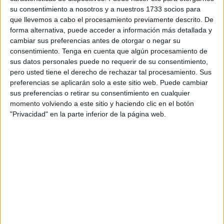
Enzar de
Melilla
.
su consentimiento a nosotros y a nuestros 1733 socios para
que llevemos a cabo el procesamiento previamente descrito. De
Por otro lado, para la futura aduana comercial la zona
forma alternativa, puede acceder a información más detallada y
donde Sanidad analizaba el pescado que se cruzaba
cambiar sus preferencias antes de otorgar o negar su
desde Marruecos ya ha sido despejada. En la antigua
consentimiento.
Tenga en cuenta que algún procesamiento de
ubicación de esa infraestructura se ven los movimientos de
sus datos personales puede no requerir de su consentimiento,
pero usted tiene el derecho de rechazar tal procesamiento. Sus
excavadoras para la puesta en funcionamiento a partir de
preferencias se aplicarán solo a este sitio web. Puede cambiar
enero de una aduana en Ceuta dentro de la nueva etapa
sus preferencias o retirar su consentimiento en cualquier
de relaciones bilaterales con
Marruecos.
momento volviendo a este sitio y haciendo clic en el botón
"Privacidad" en la parte inferior de la página web.
Las obras exigirán un
desembolso inmediato de 120.000
euros.
A largo plazo se invertirán otros 390.000 para
contar con una construcción de 300 metros cuadrados, tal
y como se prevé en el Plan Integral de Desarrollo
Socioeconómico de la ciudad.
La implementación de estos sistemas de entradas y
salidas automatizados forman parte de las
obras que el
Gobierno está llevando a cabo en ambas fronteras
con