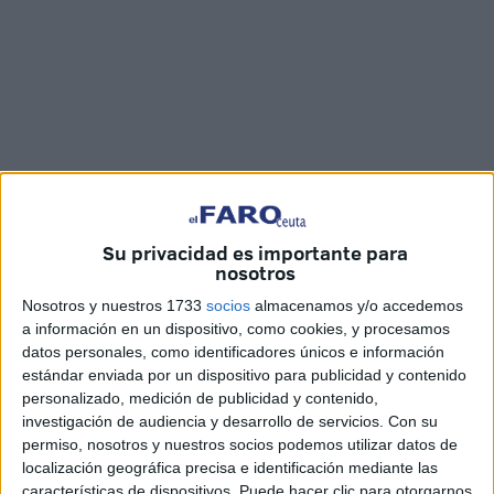
Fotos: Reduan Ben Zakour / Vídeo: Óscar Astorga
Su privacidad es importante para
nosotros
Nosotros y nuestros 1733
socios
almacenamos y/o accedemos
a información en un dispositivo, como cookies, y procesamos
datos personales, como identificadores únicos e información
Las obras para tener una
frontera inteligente
en Ceuta
estándar enviada por un dispositivo para publicidad y contenido
siguen su curso para contar con una mayor seguridad para
personalizado, medición de publicidad y contenido,
el tránsito de las miles de personas que cruzan a diario por
investigación de audiencia y desarrollo de servicios.
Con su
el lugar. El Ministerio del Interior invertirá 6,8 millones de
permiso, nosotros y nuestros socios podemos utilizar datos de
euros para el
Tarajal
y 10,03 para la frontera de Beni
localización geográfica precisa e identificación mediante las
características de dispositivos. Puede hacer clic para otorgarnos