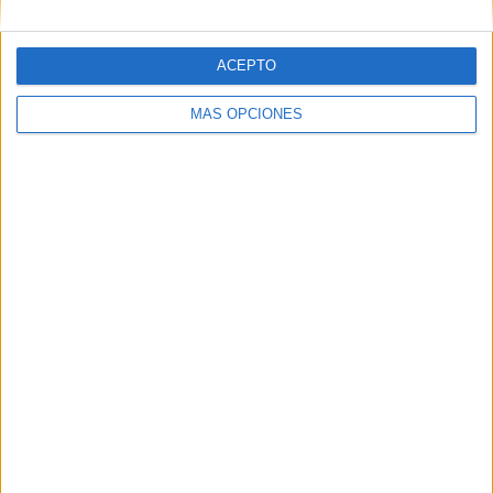
ACEPTO
MÁS OPCIONES
Tags:
Delegación del Gobierno
Fomento
Frontera
Marruecos
Melilla
Related
Posts
Europa vigila las redes sociales ante el
15 de agosto por un nuevo intento de
entrada en Ceuta
HACE 2 HORAS
¿Debes viajar a Italia con pasaporte tras
la suspensión de Schengen? Estos son
los requisitos