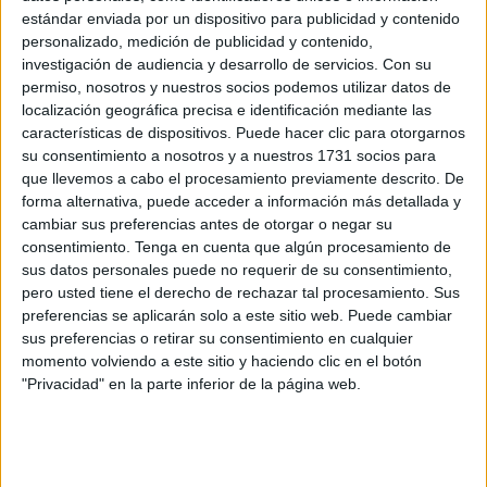
Ceuta, Rafael Zornoza,
el presidente de la
Conferencia
estándar enviada por un dispositivo para publicidad y contenido
Episcopal Española (CEE)
, Luis Argüello, ha abogado
personalizado, medición de publicidad y contenido,
este martes por que se respete la
presunción de
investigación de audiencia y desarrollo de servicios.
Con su
permiso, nosotros y nuestros socios podemos utilizar datos de
inocencia
ante las denuncias de
casos de abusos
localización geográfica precisa e identificación mediante las
sexuales
en el seno de
la Iglesia
y por alcanzar
un
características de dispositivos. Puede hacer clic para otorgarnos
equilibrio
entre
ese respeto
y el derecho a
denunciar
de
su consentimiento a nosotros y a nuestros 1731 socios para
las víctimas.
que llevemos a cabo el procesamiento previamente descrito. De
forma alternativa, puede acceder a información más detallada y
El Vaticano investiga a Zornoza por un presunto delito
cambiar sus preferencias antes de otorgar o negar su
consentimiento.
Tenga en cuenta que algún procesamiento de
de abusos sexuales
contra un menor cuando era
sus datos personales puede no requerir de su consentimiento,
sacerdote en Getafe en la década de los 90, el arzobispo
pero usted tiene el derecho de rechazar tal procesamiento. Sus
de Valladolid se ha referido en su discurso inaugural de la
preferencias se aplicarán solo a este sitio web. Puede cambiar
Asamblea Plenaria de la Conferencia Episcopal Española
sus preferencias o retirar su consentimiento en cualquier
momento volviendo a este sitio y haciendo clic en el botón
a la "aparición de denuncias" en las últimas semanas.
"Privacidad" en la parte inferior de la página web.
La celebración de esta reunión de los obispos está
marcada por la investigación de la Santa Sede a Zornoza,
que no ha acudido este martes a la asamblea, en la que ni