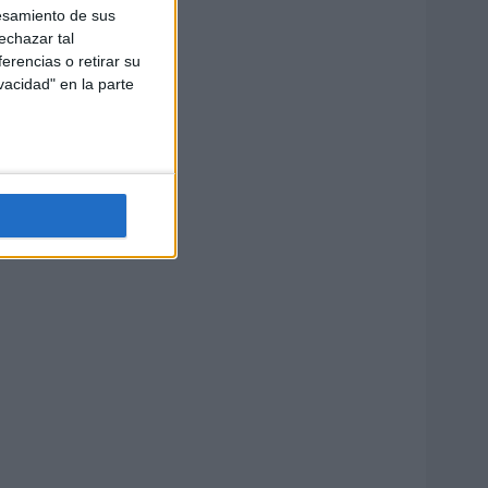
esamiento de sus
echazar tal
erencias o retirar su
vacidad" en la parte