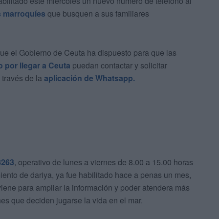
bilitado este miércoles un nuevo número de teléfono al
 marroquíes
que busquen a sus familiares
que el Gobierno de Ceuta ha dispuesto para que las
o por llegar a Ceuta
puedan contactar y solicitar
a través de la
aplicación de Whatsapp.
8263
, operativo de lunes a viernes de 8.00 a 15.00 horas
iento de dariya, ya fue habilitado hace a penas un mes,
viene para ampliar la información y poder atendera más
es que deciden jugarse la vida en el mar.