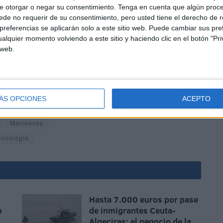
e otorgar o negar su consentimiento.
Tenga en cuenta que algún proc
de no requerir de su consentimiento, pero usted tiene el derecho de r
referencias se aplicarán solo a este sitio web. Puede cambiar sus pref
alquier momento volviendo a este sitio y haciendo clic en el botón "Pri
 web.
es marroquíes que han llegado solos a Ceuta, 112 a lo
os temporales que han azotado el litoral de la ciudad han
se la presencia de las Fuerzas de Seguridad del país
ÁS OPCIONES
ACEPTO
Marruecos
ecnología
Hasta 7.000 euros por pase
o
de inmigrantes Ceuta-
Algeciras: el negocio de la