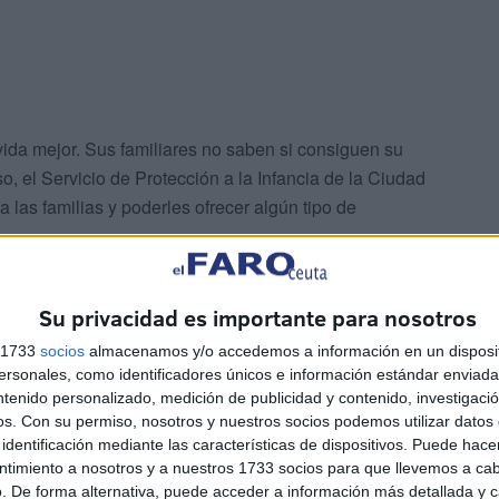
vida mejor. Sus familiares no saben si consiguen su
so, el Servicio de Protección a la Infancia de la Ciudad
 las familias y poderles ofrecer algún tipo de
Su privacidad es importante para nosotros
s 1733
socios
almacenamos y/o accedemos a información en un disposit
sonales, como identificadores únicos e información estándar enviada 
ntenido personalizado, medición de publicidad y contenido, investigaci
os.
Con su permiso, nosotros y nuestros socios podemos utilizar datos 
identificación mediante las características de dispositivos. Puede hacer
ntimiento a nosotros y a nuestros 1733 socios para que llevemos a ca
. De forma alternativa, puede acceder a información más detallada y 