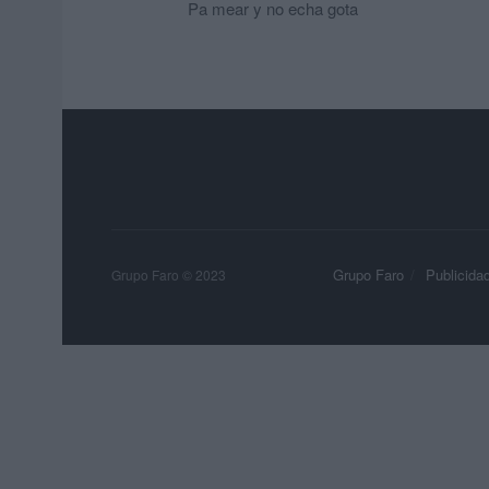
Pa mear y no echa gota
Grupo Faro
Publicida
Grupo Faro © 2023