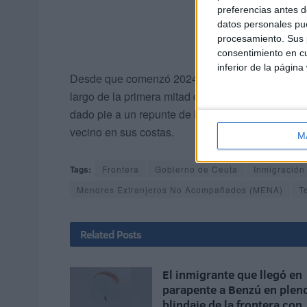
preferencias antes d
datos personales pue
procesamiento. Sus p
consentimiento en cu
inferior de la página
Desde que comenzó 2024 han sido 160 los menor
largo de la primera mitad de febrero, en la que l
dado pie a un repunte de las entradas al rebajar
vecino en sus costas.
M
Tags:
Frontera
Gobierno de Ceuta
Inmigración
Menores Extranjeros No Acompañados (MENA)
T
Related
Posts
El inmigrante que llegó en
parapente a Benzú en plen
blindaje de la frontera con