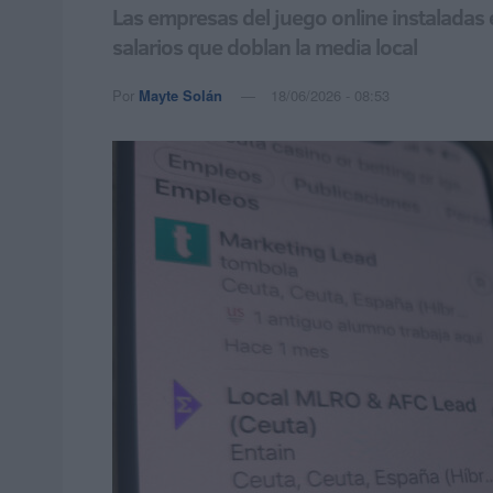
Las empresas del juego online instaladas e
salarios que doblan la media local
Por
Mayte Solán
18/06/2026 - 08:53