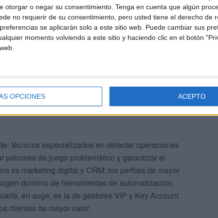
e otorgar o negar su consentimiento.
Tenga en cuenta que algún proc
ompañías se pueden agrupar en cuatro grandes
de no requerir de su consentimiento, pero usted tiene el derecho de r
tención al cliente. Agentes que gestionan consultas de
referencias se aplicarán solo a este sitio web. Puede cambiar sus pref
ficación de cuentas. Es, según explican desde el sector,
alquier momento volviendo a este sitio y haciendo clic en el botón "Pri
del
ámbito que más plazas genera y el que menos
 web.
ÁS OPCIONES
ACEPTO
e: técnicos especializados en detectar operaciones
r patrones de juego problemático y garantizar el
ra es marketing digital y CRM: los perfiles de mayor
 exigen dominio de herramientas de automatización,
cuarta, en auge, es la de gestores VIP y Key Account
os clientes de mayor valor.