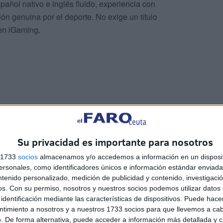
añol nativo e inglés fluido, experiencia con
n genuina por el deporte. No exige un título
 en iGaming.
es como Gibraltar o Malta, pero que aún escasea en
Ceuta.
Su privacidad es importante para nosotros
o de empresas del sector instaladas en la ciudad.
rió oficina en
Ceuta
en 2024 con una veintena de
s 1733
socios
almacenamos y/o accedemos a información en un disposit
ficinas, publicó su llegada acompañada de una oferta
sonales, como identificadores únicos e información estándar enviada 
ntenido personalizado, medición de publicidad y contenido, investigaci
l. Luckia buscan actualmente a través de portales
os.
Con su permiso, nosotros y nuestros socios podemos utilizar datos 
lticanal para jornada completa.
Vacante a la que ya se
identificación mediante las características de dispositivos. Puede hacer
ntimiento a nosotros y a nuestros 1733 socios para que llevemos a ca
. De forma alternativa, puede acceder a información más detallada y 