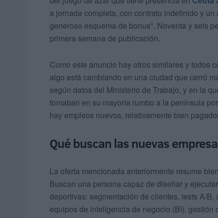
del juego de azar que tiene presencia en
Ceuta
a
a jornada completa, con contrato indefinido y un
generoso esquema de bonus". Noventa y seis per
primera semana de publicación.
Como este anuncio hay otros similares y todos 
algo está cambiando en una ciudad que cerró m
según datos del Ministerio de Trabajo, y en la qu
tomaban en su mayoría rumbo a la península por 
hay empleos nuevos, relativamente bien pagados 
Qué buscan las nuevas empresa
La oferta mencionada anteriormente resume bien 
Buscan una persona capaz de diseñar y ejecuta
deportivas: segmentación de clientes, tests A/B,
equipos de inteligencia de negocio (BI), gestió