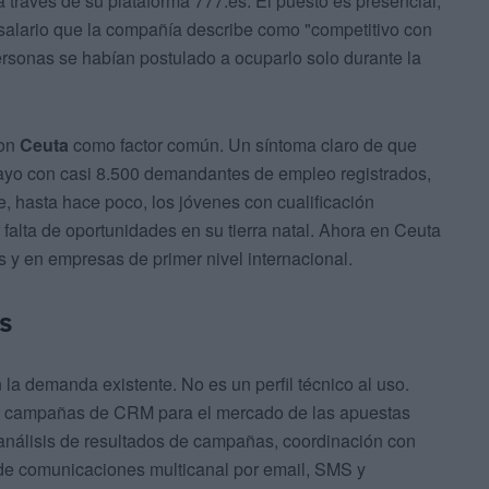
 través de su plataforma 777.es. El puesto es presencial,
 salario que la compañía describe como "competitivo con
sonas se habían postulado a ocuparlo solo durante la
con
Ceuta
como factor común. Un síntoma claro de que
ayo con casi 8.500 demandantes de empleo registrados,
e, hasta hace poco, los jóvenes con cualificación
falta de oportunidades en su tierra natal. Ahora en Ceuta
y en empresas de primer nivel internacional.
s
la demanda existente. No es un perfil técnico al uso.
r campañas de CRM para el mercado de las apuestas
 análisis de resultados de campañas, coordinación con
n de comunicaciones multicanal por email, SMS y