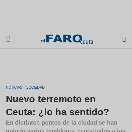
NOTICIAS
SOCIEDAD
Nuevo terremoto en
Ceuta: ¿lo ha sentido?
En distintos puntos de la ciudad se han
notado varios temblores, registrados a las