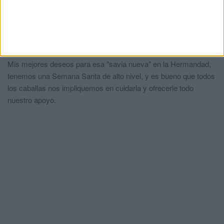
Java
comentó:
hace 1 año
Felicidades y mucho ánimo para ti y tu equipo! Rezaremos para
que todo vaya bien!
Caballa por la gracia de Dios
comentó:
hace 1 año
Mis mejores deseos para esa "savia nueva" en la Hermandad,
tenemos una Semana Santa de alto nivel, y es bueno que todos
los caballas nos impliquemos en cuidarla y ofrecerle todo
nuestro apoyo.