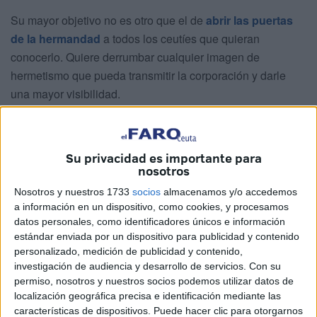
Su mayor objetivo no es otro que el de
abrir las puertas
de la hermandad
a todos los ceutíes que quieran
conocerlo. Quiere derrumbar cualquier imagen de
hermetismo que pueda transmitir la corporación y darle
una mayor visibilidad.
Sobre todo, su aspiración es reflotarla y darle un vuelco, ya
que cree que el cambio sí es necesario. Cuenta en el
Su privacidad es importante para
camino con un equipo con el que se siente arropado. “La
nosotros
junta que tengo es bastante buena. Muy trabajadora. Está
Nosotros y nuestros 1733
socios
almacenamos y/o accedemos
siempre ahí. Cada uno en su puesto”, comenta.
a información en un dispositivo, como cookies, y procesamos
datos personales, como identificadores únicos e información
Inicio
estándar enviada por un dispositivo para publicidad y contenido
personalizado, medición de publicidad y contenido,
investigación de audiencia y desarrollo de servicios.
Con su
Todo comenzó ante lo que se dibujó como una crisis en la
permiso, nosotros y nuestros socios podemos utilizar datos de
hermandad del
Santo Entierro
. La preocupación se hizo
localización geográfica precisa e identificación mediante las
patente entre los hermanos e incluso hubo una reunión de
características de dispositivos. Puede hacer clic para otorgarnos