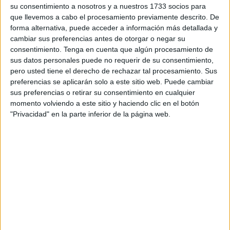
urgencia para dialogar sobre el futuro.
su consentimiento a nosotros y a nuestros 1733 socios para
que llevemos a cabo el procesamiento previamente descrito. De
Temían que la dimisión del hermano mayor que lo
forma alternativa, puede acceder a información más detallada y
antecedió diera por terminada la histórica vida de esta
cambiar sus preferencias antes de otorgar o negar su
consentimiento.
Tenga en cuenta que algún procesamiento de
hermandad. Ante la adversidad, él se lanzó y decidió
sus datos personales puede no requerir de su consentimiento,
hacerse con esta posición.
pero usted tiene el derecho de rechazar tal procesamiento. Sus
preferencias se aplicarán solo a este sitio web. Puede cambiar
De hecho, se lo sugirieron al principio, aunque se negó.
sus preferencias o retirar su consentimiento en cualquier
Se define como una persona “tímida” y eso le hizo
momento volviendo a este sitio y haciendo clic en el botón
detenerse en primera instancia. Finalmente, su amor por la
"Privacidad" en la parte inferior de la página web.
hermandad que lo acogió hace años venció a esas dudas
y
se presentó como candidato.