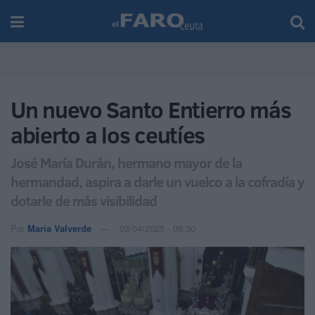
Un nuevo Santo Entierro más
abierto a los ceutíes
José María Durán, hermano mayor de la
hermandad, aspira a darle un vuelco a la cofradía y
dotarle de más visibilidad
Por
María Valverde
03/04/2025 - 06:30