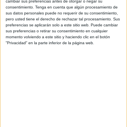
cambiar sus preferencias antes de otorgar o negar su
denominada
pasarela al RETA
.
consentimiento.
Tenga en cuenta que algún procesamiento de
sus datos personales puede no requerir de su consentimiento,
La decisión supone un cambio de criterio respecto a la
pero usted tiene el derecho de rechazar tal procesamiento. Sus
posición que el propio PP había mantenido durante la
preferencias se aplicarán solo a este sitio web. Puede cambiar
tramitación de la norma en el Congreso.
sus preferencias o retirar su consentimiento en cualquier
momento volviendo a este sitio y haciendo clic en el botón
"Privacidad" en la parte inferior de la página web.
Los mutualistas jubilados vuelven a
quedar excluidos
Cuando la proposición de ley llegó al Congreso, el texto
impulsado por el PSOE limitaba el acceso a la pasarela
únicamente a los
profesionales que seguían en activo
y
que no habían alcanzado los quince años mínimos de
cotización exigidos para generar una pensión pública.
Sin embargo, durante la tramitación parlamentaria, el PP
presentó una enmienda que amplió el alcance de la
medida e incluyó también a los
mutualistas ya jubilados
,