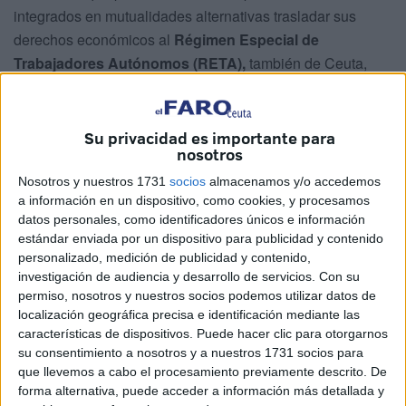
integrados en mutualidades alternativas trasladar sus
derechos económicos al
Régimen Especial de
Trabajadores Autónomos (RETA),
también de Ceuta,
vuelve a dar un giro inesperado.
El
Senado
debatirá este jueves una nueva versión de la
Su privacidad es importante para
norma que introduce cambios importantes respecto al texto
nosotros
aprobado hace apenas unas semanas en el Congreso y
Nosotros y nuestros 1731
socios
almacenamos y/o accedemos
que, de salir adelante,
volverá a dejar fuera a los
a información en un dispositivo, como cookies, y procesamos
mutualistas
que ya están jubilados
.
datos personales, como identificadores únicos e información
estándar enviada por un dispositivo para publicidad y contenido
La modificación llega después de que el
Partido Popular
personalizado, medición de publicidad y contenido,
investigación de audiencia y desarrollo de servicios.
Con su
registrara varias enmiendas que alteran algunos de los
permiso, nosotros y nuestros socios podemos utilizar datos de
aspectos más relevantes de la futura ley. Entre ellos
localización geográfica precisa e identificación mediante las
destaca la recuperación de una de las principales
características de dispositivos. Puede hacer clic para otorgarnos
limitaciones que figuraban en la propuesta inicial del
su consentimiento a nosotros y a nuestros 1731 socios para
Gobierno: impedir que los profesionales que ya cobran
que llevemos a cabo el procesamiento previamente descrito. De
forma alternativa, puede acceder a información más detallada y
una pensión de su mutualidad puedan acogerse a la