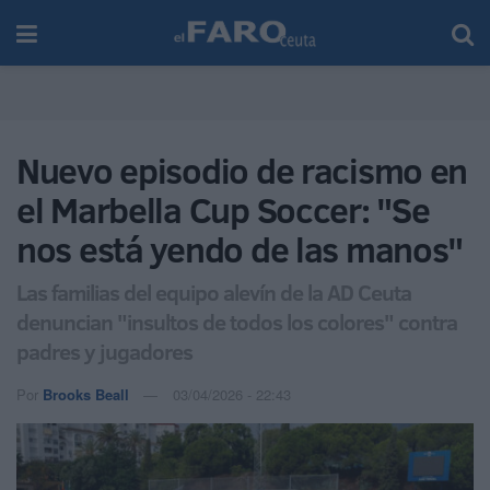
Nuevo episodio de racismo en
el Marbella Cup Soccer: "Se
nos está yendo de las manos"
Las familias del equipo alevín de la AD Ceuta
denuncian "insultos de todos los colores" contra
padres y jugadores
Por
Brooks Beall
03/04/2026 - 22:43