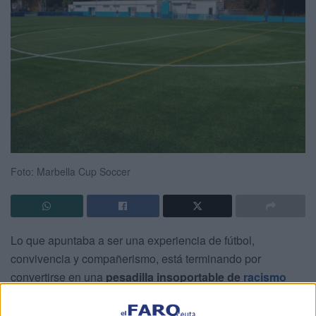
Foto: Marbella Cup Soccer
Lo que apuntaba a ser una experiencia de fútbol,
convivencia y compañerismo, está terminando por
convertirse en una
pesadilla insoportable de
racismo
para muchas familias de Ceuta presentes en el
Marbella
Cup Soccer
.