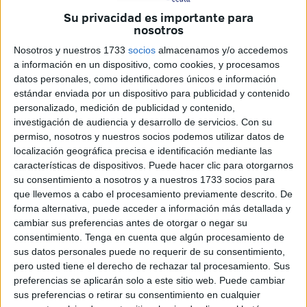
Su privacidad es importante para
Primero fue el
Polillas CD Ceuta
el que denunció insultos
nosotros
racistas a uno de sus jugadores por parte de un rival tras la
Nosotros y nuestros 1733
socios
almacenamos y/o accedemos
celebración de un encuentro de categoría cadete. Y, ahora,
a información en un dispositivo, como cookies, y procesamos
han sido varios los padres y madres de Ceuta que han
datos personales, como identificadores únicos e información
estándar enviada por un dispositivo para publicidad y contenido
afirmado ser
víctimas de insultos
por parte de otros
personalizado, medición de publicidad y contenido,
asistentes a un partido de este torneo de fútbol de cantera.
investigación de audiencia y desarrollo de servicios.
Con su
permiso, nosotros y nuestros socios podemos utilizar datos de
La pesadilla continúa
localización geográfica precisa e identificación mediante las
características de dispositivos. Puede hacer clic para otorgarnos
su consentimiento a nosotros y a nuestros 1733 socios para
Ocurrió, en esta ocasión, tras el encuentro del grupo 1 que
que llevemos a cabo el procesamiento previamente descrito. De
enfrentó al equipo alevín de la AD Ceuta con el
ADCR
forma alternativa, puede acceder a información más detallada y
Lemans de Leganés
(Madrid) y acabó con victoria para el
cambiar sus preferencias antes de otorgar o negar su
cuadro entrenado por Mohamed Abdelatif ‘Blanki’ y Julio
consentimiento.
Tenga en cuenta que algún procesamiento de
sus datos personales puede no requerir de su consentimiento,
Pineda.
pero usted tiene el derecho de rechazar tal procesamiento. Sus
preferencias se aplicarán solo a este sitio web. Puede cambiar
El conflicto estalló cuando los alevines de la AD Ceuta
sus preferencias o retirar su consentimiento en cualquier
fueron a saludar a sus rivales como suele ser habitual tras