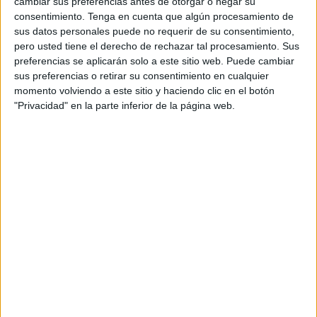
Ribera
, pero en esta ocasión, en vez de tomar dirección
cambiar sus preferencias antes de otorgar o negar su
consentimiento.
Tenga en cuenta que algún procesamiento de
hacia el parque de la Argentina, los participantes irán
sus datos personales puede no requerir de su consentimiento,
hacia el centro en dirección al
Monte Hacho
.
pero usted tiene el derecho de rechazar tal procesamiento. Sus
preferencias se aplicarán solo a este sitio web. Puede cambiar
Esta
carrera
consiste en un recorrido de obstáculos sobre
sus preferencias o retirar su consentimiento en cualquier
un itinerario de aproximadamente 13,6 kilómetros de
momento volviendo a este sitio y haciendo clic en el botón
longitud, en todo momento balizado por personal del
"Privacidad" en la parte inferior de la página web.
Grupo de Regulares Nº 54
, distribuido entre el casco
urbano, la zona del Monte Hacho y las playas de La
Descarga, los Corrales, el Desnarigado y la Ribera.
El plazo de inscripción comienza el
10 de abril
Las inscripciones se abren el 10 de abril y se espera una
participación masiva en una prueba que suele dejar
imágenes espectaculares. Las modalidades también
cambian con respecto a otros años y en esta ocasión solo