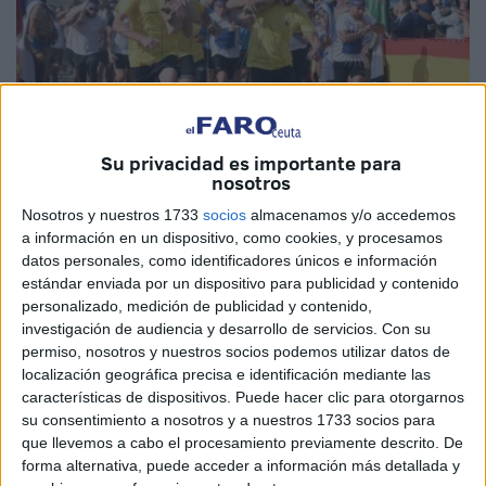
Su privacidad es importante para
nosotros
Nosotros y nuestros 1733
socios
almacenamos y/o accedemos
Imagen de archivo
a información en un dispositivo, como cookies, y procesamos
datos personales, como identificadores únicos e información
estándar enviada por un dispositivo para publicidad y contenido
personalizado, medición de publicidad y contenido,
La nueva edición del
‘Desafío de los 300’
empieza a tener
investigación de audiencia y desarrollo de servicios.
Con su
permiso, nosotros y nuestros socios podemos utilizar datos de
un color especial. En esta ocasión la prueba se llevará a
localización geográfica precisa e identificación mediante las
cabo en Ceuta el día 18 de mayo y tendrá un recorrido
características de dispositivos. Puede hacer clic para otorgarnos
distinto al de otras ediciones
.
su consentimiento a nosotros y a nuestros 1733 socios para
que llevemos a cabo el procesamiento previamente descrito. De
La salida, como es habitual, será desde la
playa de la
forma alternativa, puede acceder a información más detallada y