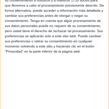
su consentimiento a nosotros y a nuestros 1733 socios para
recogiendo los frutos de un excelente trabajo de cantera,
que llevemos a cabo el procesamiento previamente descrito. De
forma alternativa, puede acceder a información más detallada y
pero también en Ceuta.
cambiar sus preferencias antes de otorgar o negar su
consentimiento.
Tenga en cuenta que algún procesamiento de
Es aquí donde tiene sus raíces
Iker Amores
, uno de los
sus datos personales puede no requerir de su consentimiento,
futbolistas clave en este éxito. El jugador ceutí, que dio sus
pero usted tiene el derecho de rechazar tal procesamiento. Sus
primeros pasos en el Polillas de la ciudad autónoma, ha
preferencias se aplicarán solo a este sitio web. Puede cambiar
sido una pieza fundamental en el ascenso.
sus preferencias o retirar su consentimiento en cualquier
momento volviendo a este sitio y haciendo clic en el botón
Hasta el momento, ha sumado
18 titularidades
, reflejo de
"Privacidad" en la parte inferior de la página web.
la notable progresión que ha experimentado en las últimas
temporadas. Desde su llegada en 2024 al Real Betis,
procedente del Coria CF, su crecimiento ha sido constante.
Con el tercer filial verdiblanco
ha pasado de competir en
Primera Andaluza a asomarse incluso a la Primera
RFEF
, donde debutó con el Betis Deportivo en un
encuentro frente al CD Teruel.
Una temporada casi perfecta