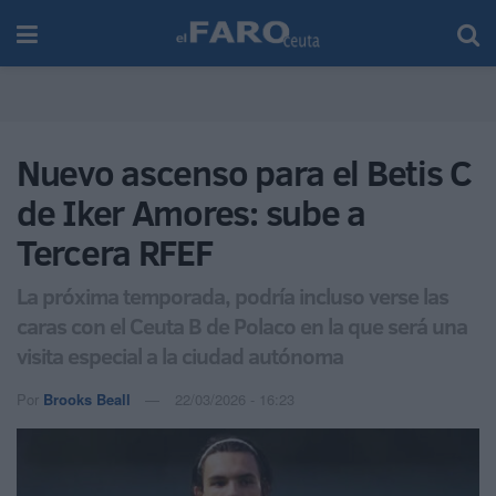
Nuevo ascenso para el Betis C
de Iker Amores: sube a
Tercera RFEF
La próxima temporada, podría incluso verse las
caras con el Ceuta B de Polaco en la que será una
visita especial a la ciudad autónoma
Por
Brooks Beall
22/03/2026 - 16:23