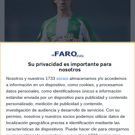
Su privacidad es importante para
nosotros
Foto: Instagram @ikeramores05
Nosotros y nuestros 1733
socios
almacenamos y/o accedemos
a información en un dispositivo, como cookies, y procesamos
datos personales, como identificadores únicos e información
estándar enviada por un dispositivo para publicidad y contenido
A falta de cinco jornadas para la conclusión de la
personalizado, medición de publicidad y contenido,
temporada en División de Honor, el
Real Betis C
ya ha
investigación de audiencia y desarrollo de servicios.
Con su
permiso, nosotros y nuestros socios podemos utilizar datos de
certificado su ascenso de categoría.
El cuarto
localización geográfica precisa e identificación mediante las
consecutivo.
Un logro que ha sido ampliamente
características de dispositivos. Puede hacer clic para otorgarnos
celebrado en el entorno verdiblanco, donde continúan