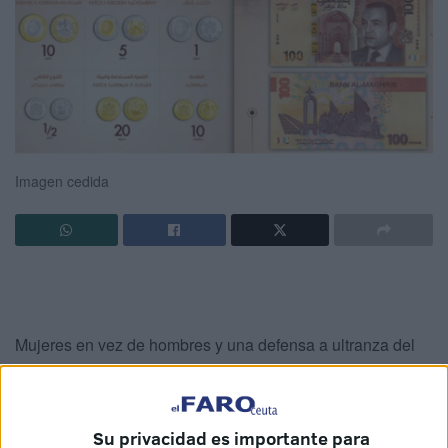
Imagen cedida
Mujeres en vez de hombres y una defensa a ultranza del
Sahara como parte indisoluble de Marruecos. El
nuevo
billete de 100 dírhams
del que se hizo eco
El Faro de
Ceuta
y que ya está en circulación suma detalles que
Su privacidad es importante para