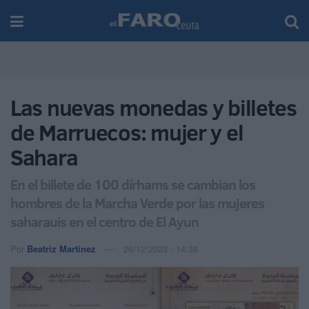
Las nuevas monedas y billetes
de Marruecos: mujer y el
Sahara
En el billete de 100 dírhams se cambian los
hombres de la Marcha Verde por las mujeres
saharauis en el centro de El Ayun
Por
Beatriz Martínez
26/12/2023 - 14:38