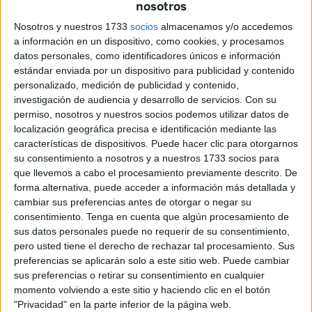
llaman la atención.
nosotros
Nosotros y nuestros 1733
socios
almacenamos y/o accedemos
El director de Banque Du Rail, Hassan Al-Rakraka, apuntó
a información en un dispositivo, como cookies, y procesamos
que la nueva serie de billetes y monedas lanzados por el
datos personales, como identificadores únicos e información
Banco de Marruecos destacan por su seguridad "de última
estándar enviada por un dispositivo para publicidad y contenido
generación".
personalizado, medición de publicidad y contenido,
investigación de audiencia y desarrollo de servicios.
Con su
La gran diferencia se aprecia en el billete de 100 dírhams
permiso, nosotros y nuestros socios podemos utilizar datos de
localización geográfica precisa e identificación mediante las
en el que los hombres de la Marcha Verde dan paso a
características de dispositivos. Puede hacer clic para otorgarnos
mujeres saharauis.
su consentimiento a nosotros y a nuestros 1733 socios para
que llevemos a cabo el procesamiento previamente descrito. De
forma alternativa, puede acceder a información más detallada y
cambiar sus preferencias antes de otorgar o negar su
consentimiento.
Tenga en cuenta que algún procesamiento de
sus datos personales puede no requerir de su consentimiento,
pero usted tiene el derecho de rechazar tal procesamiento. Sus
Al-Rakraka explicó que se trata de un hilo de seguridad
preferencias se aplicarán solo a este sitio web. Puede cambiar
compuesto por tres ventanas con una característica
sus preferencias o retirar su consentimiento en cualquier
dinámica de cambio de colores, así como la impresión del
momento volviendo a este sitio y haciendo clic en el botón
"Privacidad" en la parte inferior de la página web.
valor nominal del billete con tinta magnética de colores