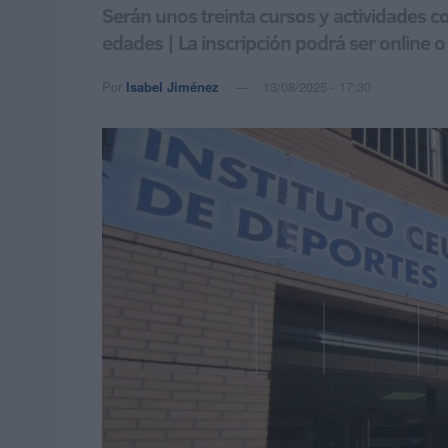
Serán unos treinta cursos y actividades
edades | La inscripción podrá ser online o 
Por
Isabel Jiménez
13/08/2025 - 17:30