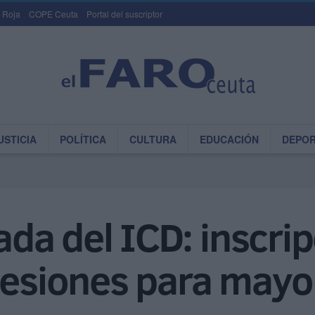
 Roja
COPE Ceuta
Portal del suscriptor
USTICIA
POLÍTICA
CULTURA
EDUCACIÓN
DEPO
a del ICD: inscrip
sesiones para mayo