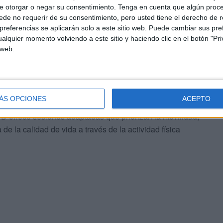
e otorgar o negar su consentimiento.
Tenga en cuenta que algún proc
de no requerir de su consentimiento, pero usted tiene el derecho de r
res
referencias se aplicarán solo a este sitio web. Puede cambiar sus pref
alquier momento volviendo a este sitio y haciendo clic en el botón "Pri
 web.
aber que este “incorpora entrenamientos de
rectiva, cardio-box, tonificación, actividades de
namiento físico, además de disciplinas como equitación,
programas de G.A.P. stretching.”
ÁS OPCIONES
ACEPTO
ICD ofrece sesiones adaptadas que priorizan la movilidad,
de la calidad de vida a través de la actividad física