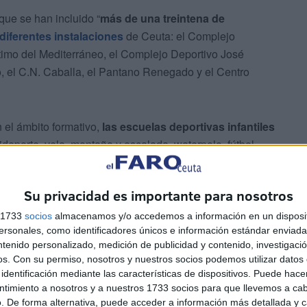
que se han incluido “
más de una treintena de
diferentes instalaciones
de Ceuta: el Complejo
timo del Mediterráneo, el Complejo Deportivo José
, el C.N. Caballa, el Pantano Renegado y el Centro
 el ámbito formativo,
las escuelas deportivas infantiles
deporte, vela, montaña y escalada, waterpolo, fútbol,
ma, pádel, kárate, equitación y atletismo”.
Su privacidad es importante para nosotros
llas cuentan con
grupos adaptados por edad y nivel
,
rollo de habilidades técnicas y el trabajo en equipo”.
s 1733
socios
almacenamos y/o accedemos a información en un disposit
sonales, como identificadores únicos e información estándar enviada 
ntenido personalizado, medición de publicidad y contenido, investigaci
os.
Con su permiso, nosotros y nuestros socios podemos utilizar datos 
identificación mediante las características de dispositivos. Puede hacer
ntimiento a nosotros y a nuestros 1733 socios para que llevemos a ca
. De forma alternativa, puede acceder a información más detallada y 