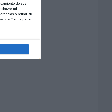
esamiento de sus
echazar tal
erencias o retirar su
vacidad" en la parte