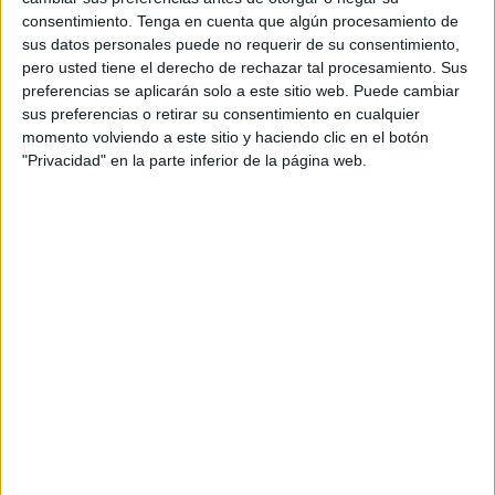
peninsular: estancias de 10 y 8 días
en la
consentimiento.
Tenga en cuenta que algún procesamiento de
Comunidad Autónoma de Cataluña, la Comunidad
sus datos personales puede no requerir de su consentimiento,
Autónoma de Andalucía, la Comunidad Autónoma de
pero usted tiene el derecho de rechazar tal procesamiento. Sus
preferencias se aplicarán solo a este sitio web. Puede cambiar
la Región de Murcia y la Comunidad Valenciana.
sus preferencias o retirar su consentimiento en cualquier
momento volviendo a este sitio y haciendo clic en el botón
El 25,9% (228.142 plazas) para
turismo de costa
"Privacidad" en la parte inferior de la página web.
insular: estancias de 10 y 8 días
en la Comunidad
Autónoma de Canarias y la Comunidad Autónoma de
Illes Balears.
El 23,9% (210.787 plazas) para
turismo de
escapada, con estancias de 4, 5 y 6 días
en
circuitos culturales, turismo de naturaleza, capitales
de provincia y ciudades de
Ceuta
y Melilla.
El programa incluye el alojamiento y, salvo excepciones, el
transporte; en los viajes con destino costa, también
asistencia sanitaria complementaria y programa de