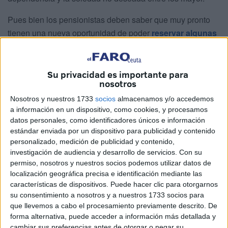
Pues bien los pensionistas deben saber que muy pronto
tienen una nueva oportunidad de poder
reservar algunas
de las 879.213 plazas
puestas a disposición por el
Instituto de Mayores y Servicios Sociales. Se ha habilitado
un
plazo extraordinario abierto hasta el 30 de abril de
Su privacidad es importante para
nosotros
2026
.
Nosotros y nuestros 1733
socios
almacenamos y/o accedemos
Más de 800.000 plazas para
a información en un dispositivo, como cookies, y procesamos
datos personales, como identificadores únicos e información
atender a una demanda cada vez
estándar enviada por un dispositivo para publicidad y contenido
personalizado, medición de publicidad y contenido,
más creciente
investigación de audiencia y desarrollo de servicios.
Con su
permiso, nosotros y nuestros socios podemos utilizar datos de
En concreto, el Imserso ofrece
879.213 plazas
en la
localización geográfica precisa e identificación mediante las
características de dispositivos. Puede hacer clic para otorgarnos
temporada 2025-2026, distribuidas entre las siguientes
su consentimiento a nosotros y a nuestros 1733 socios para
modalidades de viaje:
que llevemos a cabo el procesamiento previamente descrito. De
forma alternativa, puede acceder a información más detallada y
El 50,1% (440.284 plazas) para
turismo de costa
cambiar sus preferencias antes de otorgar o negar su