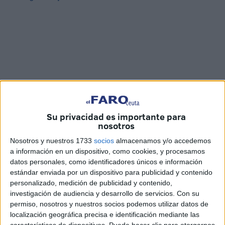
Su privacidad es importante para
nosotros
Nosotros y nuestros 1733
socios
almacenamos y/o accedemos
a información en un dispositivo, como cookies, y procesamos
Imágenes: Joaquín Viera
datos personales, como identificadores únicos e información
estándar enviada por un dispositivo para publicidad y contenido
personalizado, medición de publicidad y contenido,
investigación de audiencia y desarrollo de servicios.
Con su
Las
obras
para el futuro
Banco de Alimentos de Ceuta
permiso, nosotros y nuestros socios podemos utilizar datos de
se han puesto en marcha. Aunque como es lógico los
localización geográfica precisa e identificación mediante las