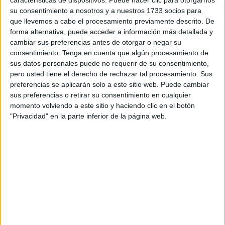
características de dispositivos. Puede hacer clic para otorgarnos
avances son pocos, sí se ha podido ver los primeros
su consentimiento a nosotros y a nuestros 1733 socios para
movimientos de la futura nave. Un local que hacía mucha
que llevemos a cabo el procesamiento previamente descrito. De
falta a esta institución que ayuda mensualmente a muchas
forma alternativa, puede acceder a información más detallada y
familias desfavorecidas.
cambiar sus preferencias antes de otorgar o negar su
consentimiento.
Tenga en cuenta que algún procesamiento de
Desde que se colocara la
primera piedra el pasado 27 de
sus datos personales puede no requerir de su consentimiento,
pero usted tiene el derecho de rechazar tal procesamiento. Sus
junio
, han pasado varios meses en los que se han llevado
preferencias se aplicarán solo a este sitio web. Puede cambiar
a cabo diferentes trámites para poder ejecutar los trabajos.
sus preferencias o retirar su consentimiento en cualquier
momento volviendo a este sitio y haciendo clic en el botón
Concretamente, los operarios de Africana de Contratas y
"Privacidad" en la parte inferior de la página web.
Construcciones S.L.U. (ACC) han comenzado con los
primeros movimientos sobre el terreno. Se ha echado
varios metros de hormigón de limpieza, antes de colocar el
firme sobre el que se colocará la nueva sede. Son trabajos
previos esenciales para la
creación de una nave de
envergadura.
La nave que construirá ACC contará con 1.500 m2 de
superficie, podrá albergar hasta 1.200 m3 de alimentos y