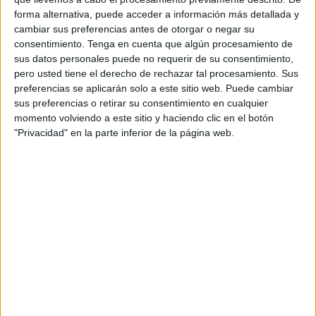
desafíos técnicos y logísticos que han obligado a las
forma alternativa, puede acceder a información más detallada y
autoridades a revisar los plazos. Ahora, se prevé que la
cambiar sus preferencias antes de otorgar o negar su
finalización del proyecto no se produzca antes de 2040,
consentimiento.
Tenga en cuenta que algún procesamiento de
una década después de lo que se había estipulado
sus datos personales puede no requerir de su consentimiento,
originalmente.
pero usted tiene el derecho de rechazar tal procesamiento. Sus
preferencias se aplicarán solo a este sitio web. Puede cambiar
El
túnel España-Marruecos
, que tiene como objetivo
sus preferencias o retirar su consentimiento en cualquier
momento volviendo a este sitio y haciendo clic en el botón
principal unir Punta Paloma en la costa de Cádiz, con
"Privacidad" en la parte inferior de la página web.
Punta Malabata en la zona norte de Marruecos, será una
infraestructura destinada al transporte ferroviario de
pasajeros y mercancías. También se contempla la
posibilidad de incluir una conexión para el tráfico por
carretera, aunque esta opción todavía está siendo
estudiada. El proyecto está inspirado en el exitoso Canal
de la Mancha, que conecta el Reino Unido con Francia, y
se considera una de las obras más ambiciosas de los
últimos tiempos.