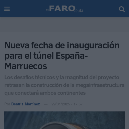
Nueva fecha de inauguración
para el túnel España-
Marruecos
Los desafíos técnicos y la magnitud del proyecto
retrasan la construcción de la megainfraestructura
que conectará ambos continentes
Por
Beatriz Martínez
29/01/2025 - 17:57