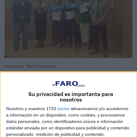
Imágenes: María Valverde
Su privacidad es importante para
“El futuro es vuestro”. Son una ínfima parte de las palabras
nosotros
con las que se ha iniciado el acto de
graduación
de los
Nosotros y nuestros 1733
socios
almacenamos y/o accedemos
alumnos de posgrado de la
UGR
en Ceuta.
a información en un dispositivo, como cookies, y procesamos
datos personales, como identificadores únicos e información
Después de su esfuerzo y dedicación cierran una
etapa
estándar enviada por un dispositivo para publicidad y contenido
académica
que les ayuda a completar estudios para
personalizado, medición de publicidad y contenido,