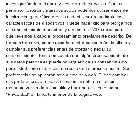
proseguir este camino del saber o lanzarse al mercado
investigación de audiencia y desarrollo de servicios.
Con su
permiso, nosotros y nuestros socios podemos utilizar datos de
laboral.
localización geográfica precisa e identificación mediante las
características de dispositivos. Puede hacer clic para otorgarnos
Una gala en la que todos han celebrado, vestidos en traje
su consentimiento a nosotros y a nuestros 1733 socios para
de chaqueta y con elegantes vestidos de colores, el final
que llevemos a cabo el procesamiento previamente descrito. De
de un camino que no siempre ha sido fácil y el inicio de
forma alternativa, puede acceder a información más detallada y
nuevos senderos.
cambiar sus preferencias antes de otorgar o negar su
consentimiento.
Tenga en cuenta que algún procesamiento de
La facultad ha instalado cámaras para transmitir en directo
sus datos personales puede no requerir de su consentimiento,
pero usted tiene el derecho de rechazar tal procesamiento. Sus
el evento para que todos tengan la oportunidad de ser
preferencias se aplicarán solo a este sitio web. Puede cambiar
parte de este momento vital de relevancia.
sus preferencias o retirar su consentimiento en cualquier
momento volviendo a este sitio y haciendo clic en el botón
Matriculados de distintos másteres se han congregado en
"Privacidad" en la parte inferior de la página web.
el salón de actos del Campus de Ceuta, un gesto que ha
sido posible gracias a la decana de la Facultad de
Educación, María José Aznar. Ella ha sido quien ha
propuesto conmemorar el término de los estudios con un
evento íntimo y familiar.