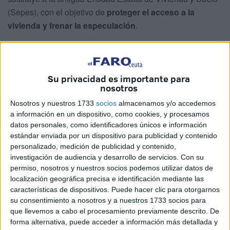
(Sepes), con el objetivo de
proteger el acceso a la
vivienda y frenar la especulación
.
El nombre de la entidad
hace referencia al artículo 47 de
la Constitución
, que reconoce el derecho a una vivienda
digna. Según la ministra de Vivienda y Agenda Urbana,
Su privacidad es importante para
Isabel Rodríguez, la iniciativa representa “algo nuevo y
nosotros
bueno para España”, con un enfoque centrado en la
Nosotros y nuestros 1733
socios
almacenamos y/o accedemos
planificación, la construcción de calidad, la participación
a información en un dispositivo, como cookies, y procesamos
datos personales, como identificadores únicos e información
ciudadana y la estabilidad de los contratos.
estándar enviada por un dispositivo para publicidad y contenido
personalizado, medición de publicidad y contenido,
La compañía gestionará
todo el ciclo de la vivienda
,
investigación de audiencia y desarrollo de servicios.
Con su
desde el urbanismo y la edificación hasta la entrega de
permiso, nosotros y nuestros socios podemos utilizar datos de
llaves y la administración de los
alquileres
, consolidando
localización geográfica precisa e identificación mediante las
así un modelo integral de gestión pública.
características de dispositivos. Puede hacer clic para otorgarnos
su consentimiento a nosotros y a nuestros 1733 socios para
que llevemos a cabo el procesamiento previamente descrito. De
forma alternativa, puede acceder a información más detallada y