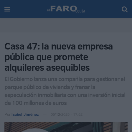
Casa 47: la nueva empresa
pública que promete
alquileres asequibles
El Gobierno lanza una compañía para gestionar el
parque público de vivienda y frenar la
especulación inmobiliaria con una inversión inicial
de 100 millones de euros
Por
Isabel Jiménez
05/12/2025 - 17:52