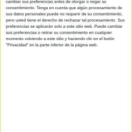
cambiar sus preferencias antes de otorgar o negar su
consentimiento.
Tenga en cuenta que algún procesamiento de
sus datos personales puede no requerir de su consentimiento,
pero usted tiene el derecho de rechazar tal procesamiento. Sus
preferencias se aplicarán solo a este sitio web. Puede cambiar
sus preferencias o retirar su consentimiento en cualquier
momento volviendo a este sitio y haciendo clic en el botón
"Privacidad" en la parte inferior de la página web.
Contratos de alquiler flexibles y
asequibles
Una de las principales novedades de
Casa 47
es la
posibilidad de firmar
contratos de alquiler de hasta 75
años
, una duración inédita en el mercado español. El
sistema se estructura en dos fases: