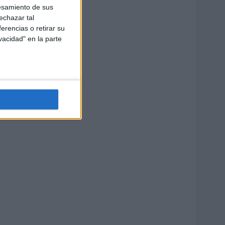
esamiento de sus
echazar tal
erencias o retirar su
vacidad" en la parte