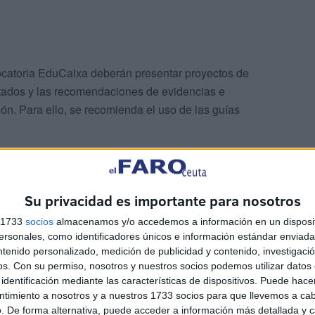
vocatoria EduCaixa deberán presentar proyectos de
ultados y las recomendaciones de evidencias e
ión. Para ello, se recomienda el uso de las guías
on (EEF), referente mundial de la promoción del uso de
tualizadas por EduCaixa, aliado estratégico de la EEF en
Su privacidad es importante para nosotros
s 1733
socios
almacenamos y/o accedemos a información en un disposit
sonales, como identificadores únicos e información estándar enviada 
ntenido personalizado, medición de publicidad y contenido, investigaci
os.
Con su permiso, nosotros y nuestros socios podemos utilizar datos 
identificación mediante las características de dispositivos. Puede hacer
ntimiento a nosotros y a nuestros 1733 socios para que llevemos a ca
. De forma alternativa, puede acceder a información más detallada y 