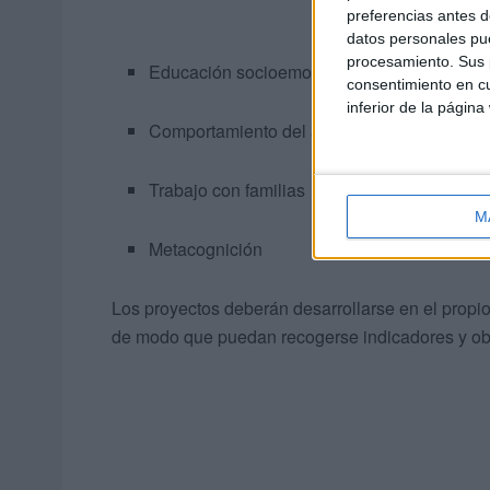
preferencias antes d
datos personales pue
procesamiento. Sus p
Educación socioemocional
consentimiento en cu
inferior de la página
Comportamiento del alumnado
Trabajo con familias
M
Metacognición
Los proyectos deberán desarrollarse en el propio
de modo que puedan recogerse indicadores y objet