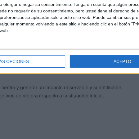
e otorgar o negar su consentimiento.
Tenga en cuenta que algún proc
de no requerir de su consentimiento, pero usted tiene el derecho de r
referencias se aplicarán solo a este sitio web. Puede cambiar sus pref
alquier momento volviendo a este sitio y haciendo clic en el botón "Pri
 web.
ÁS OPCIONES
ACEPTO
 centro y generar un impacto observable y cuantificable,
ivos de mejora respecto a la situación inicial.