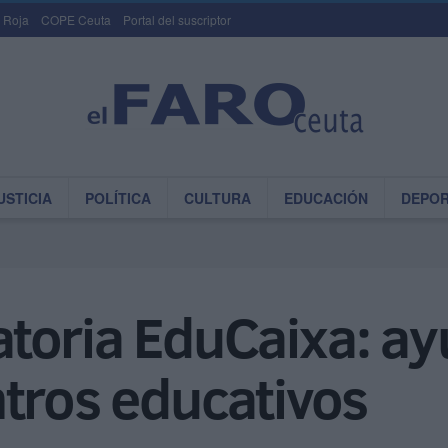
 Roja
COPE Ceuta
Portal del suscriptor
USTICIA
POLÍTICA
CULTURA
EDUCACIÓN
DEPO
toria EduCaixa: ay
tros educativos