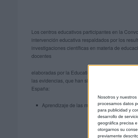
Los centros educativos participantes en la Con
intervención educativa respaldados por los res
investigaciones científicas en materia de educac
docentes
elaboradas por la Education Endowment Foundati
las evidencias, que han sido traducidas y contex
España:
Nosotros y nuestro
procesamos datos per
Aprendizaje de las matemáticas
para publicidad y co
desarrollo de servici
geográfica precisa e 
otorgarnos su conse
previamente descrito