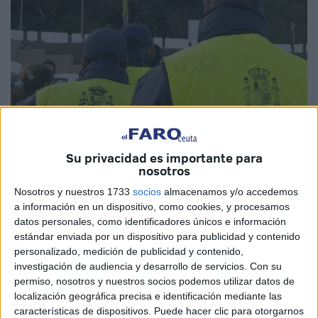
Su privacidad es importante para
nosotros
Imagen de archivo
Nosotros y nuestros 1733
socios
almacenamos y/o accedemos
a información en un dispositivo, como cookies, y procesamos
datos personales, como identificadores únicos e información
estándar enviada por un dispositivo para publicidad y contenido
El
Servicio Público de Empleo Estatal (SEPE)
, a través
personalizado, medición de publicidad y contenido,
de su Dirección Provincial en Ceuta, ha oficializado la
investigación de audiencia y desarrollo de servicios.
Con su
permiso, nosotros y nuestros socios podemos utilizar datos de
relación de
cobertura de vacantes
correspondientes al
localización geográfica precisa e identificación mediante las
primer y segundo
listado definitivo
del
Plan de Empleo
características de dispositivos. Puede hacer clic para otorgarnos