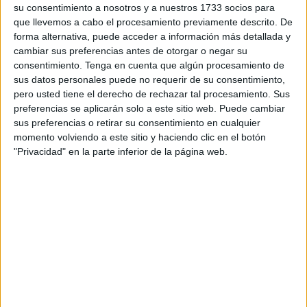
de la Delegación del Gobierno 2025-2026
.
su consentimiento a nosotros y a nuestros 1733 socios para
que llevemos a cabo el procesamiento previamente descrito. De
Esta actualización a la que se hace referencia, que ha sido
forma alternativa, puede acceder a información más detallada y
publicada en una edición extraordinaria del
BOCCE
este
cambiar sus preferencias antes de otorgar o negar su
consentimiento.
Tenga en cuenta que algún procesamiento de
jueves 19 de marzo de 2026, detalla los cambios
sus datos personales puede no requerir de su consentimiento,
producidos en la plantilla de beneficiarios del programa.
pero usted tiene el derecho de rechazar tal procesamiento. Sus
preferencias se aplicarán solo a este sitio web. Puede cambiar
Los interesados pueden
PINCHAR AQUÍ
para tener
sus preferencias o retirar su consentimiento en cualquier
acceso al documento íntegro.
momento volviendo a este sitio y haciendo clic en el botón
"Privacidad" en la parte inferior de la página web.
Motivos de las sustituciones y
puestos cubiertos
La resolución identifica tanto a las personas sustituidas
como a sus nuevos sustitutos, especificando las causas
que han generado estas vacantes.
Entre los motivos más frecuentes se encuentran las