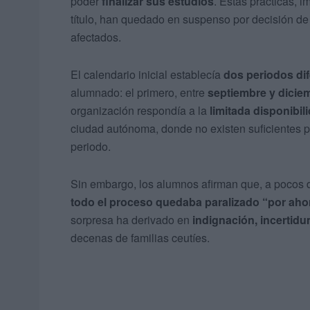
poder
finalizar sus estudios
. Estas prácticas, i
título, han quedado en suspenso por decisión de
afectados.
El calendario inicial establecía
dos periodos di
alumnado: el primero, entre
septiembre y dicie
organización respondía a la
limitada disponibi
ciudad autónoma, donde no existen suficientes p
periodo.
Sin embargo, los alumnos afirman que, a pocos dí
todo el proceso quedaba paralizado “por aho
sorpresa ha derivado en
indignación, incertid
decenas de familias ceutíes.