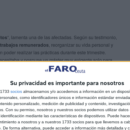
etos
”, lamenta una de las afectadas. Según su testimonio,
 trabajos remunerados
, reorganizar su vida personal y
poder realizar las prácticas durante este trimestre.
ecesitaba y pospuse un máster muy exigente solo para
Su privacidad es importante para nosotros
 los ciclos de FP, los tutores habrían comunicado a su
nte de la Delegación de Educación
, sin que haya
s 1733
socios
almacenamos y/o accedemos a información en un disposit
cificado el motivo. “Nos dijeron simplemente que no se
sonales, como identificadores únicos e información estándar enviada 
ntenido personalizado, medición de publicidad y contenido, investigaci
sabemos por qué”, coinciden los estudiantes.
os.
Con su permiso, nosotros y nuestros socios podemos utilizar datos 
identificación mediante las características de dispositivos. Puede hacer
ntimiento a nosotros y a nuestros 1733 socios para que llevemos a ca
. De forma alternativa, puede acceder a información más detallada y 