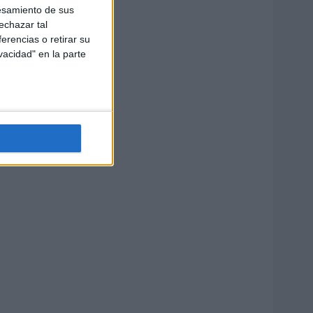
esamiento de sus
echazar tal
erencias o retirar su
vacidad" en la parte