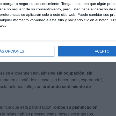
e otorgar o negar su consentimiento.
Tenga en cuenta que algún proc
de no requerir de su consentimiento, pero usted tiene el derecho de r
referencias se aplicarán solo a este sitio web. Puede cambiar sus pref
alquier momento volviendo a este sitio y haciendo clic en el botón "Pri
san los
últimos módulos de FP de Integración Social,
 web.
ito social, donde las prácticas representan una parte
laboral. Muchos de ellos habían optado por el turno de
tudios o trabajo.
ÁS OPCIONES
ACEPTO
nes se encuentren actualmente
sin ocupación, sin
embre en el sofá de mi casa, sin hacer nada, esperando”,
eclaraciones refleja un
profundo sentimiento de
uncia que esta paralización
rompe su planificación
 familias habían previsto estos meses sin ingresos,