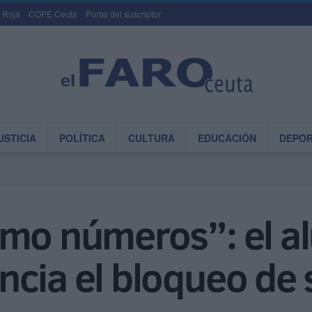
 Roja
COPE Ceuta
Portal del suscriptor
USTICIA
POLÍTICA
CULTURA
EDUCACIÓN
DEPO
omo números”: el 
cia el bloqueo de 