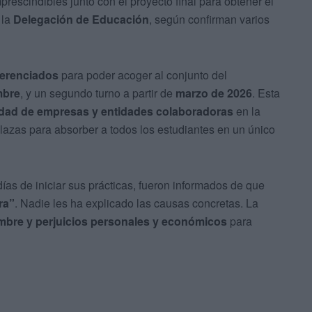
mprescindibles junto con el proyecto final para obtener el
 la
Delegación de Educación
, según confirman varios
ferenciados
para poder acoger al conjunto del
mbre
, y un segundo turno a partir de
marzo de 2026
. Esta
lidad de empresas y entidades colaboradoras
en la
lazas para absorber a todos los estudiantes en un único
as de iniciar sus prácticas, fueron informados de que
ra”
. Nadie les ha explicado las causas concretas. La
umbre y perjuicios personales y económicos
para