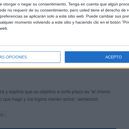
eportivo Universidad de Granada
en la disciplina de
e otorgar o negar su consentimiento.
Tenga en cuenta que algún proc
de no requerir de su consentimiento, pero usted tiene el derecho de r
pasado marzo alcanzó cuatro oros y una plata en el
referencias se aplicarán solo a este sitio web. Puede cambiar sus pref
ión, Abdeselam se llevó las preseas de oro en 50m,
alquier momento volviendo a este sitio y haciendo clic en el botón "Pri
mixto. La medalla de plata la consiguió en la modalidad
 web.
alcanzó el récord andaluz universitario en la modalidad
ÁS OPCIONES
ACEPTO
a y explica que su objetivo a corto plazo es “el mismo
lo que hago y los logros vienen solos”, sentenció.
ad