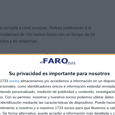
ue compite a nivel europeo. Ambas pertenecen a la
a modalidad de 100 metros braza con un tiempo de 35
ndos y 85 milésimas.
etir contra las mejores de España, Abdeselasm, se
 sido totalmente inesperadas, al final es un campeonato
tas olímpicas, chicas que compiten a nivel europeo y
Su privacidad es importante para nosotros
o”, comentó la nadadora.
s 1733
socios
almacenamos y/o accedemos a información en un disposit
sonales, como identificadores únicos e información estándar enviada 
ntenido personalizado, medición de publicidad y contenido, investigaci
os.
Con su permiso, nosotros y nuestros socios podemos utilizar datos 
identificación mediante las características de dispositivos. Puede hacer
ntimiento a nosotros y a nuestros 1733 socios para que llevemos a ca
. De forma alternativa, puede acceder a información más detallada y 