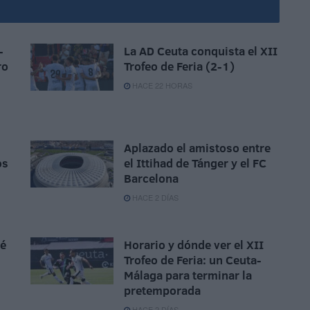
-
La AD Ceuta conquista el XII
ro
Trofeo de Feria (2-1)
HACE 22 HORAS
Aplazado el amistoso entre
os
el Ittihad de Tánger y el FC
Barcelona
HACE 2 DÍAS
sé
Horario y dónde ver el XII
Trofeo de Feria: un Ceuta-
Málaga para terminar la
pretemporada
HACE 2 DÍAS