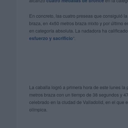
alcanzó
cuatro medallas de bronce
en la categ
En concreto, las cuatro preseas que consiguió l
braza, en 4x50 metros braza mixto y por último e
en categoría absoluta. La nadadora ha calificado
esfuerzo y sacrificio
”.
La caballa logró a primera hora de este lunes l
metros braza con un tiempo de 38 segundos y 4
celebrado en la ciudad de Valladolid, en el que en
olímpica.