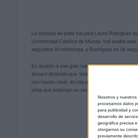
La medalla de plata fue para Laura Rodríguez q
Universidad Católica de Murcia. Vall acabó est
segundos 30 milésimas, y Rodríguez en 35 segu
En alusión a ese gran mérito de medirse y comp
sinceró diciendo que “estas cuatro medallas han
con mucho nivel, en mis pruebas nadaban finalis
otras que entrenan en centros de alto rendimient
Nosotros y nuestro
procesamos datos per
para publicidad y co
desarrollo de servici
geográfica precisa e 
otorgarnos su conse
previamente descrito