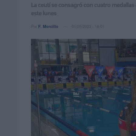
La ceutí se consagró con cuatro medallas 
este lunes
Por
F. Morcillo
01/05/2023 - 18:01