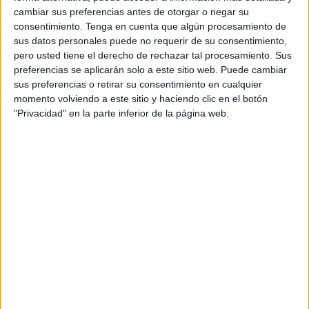
cambiar sus preferencias antes de otorgar o negar su
Esta joven caballa
, que actualmente se encuentra
consentimiento.
Tenga en cuenta que algún procesamiento de
afincada en Jerez de la Frontera, no ha querido faltar a
sus datos personales puede no requerir de su consentimiento,
esta cita en su ciudad.
pero usted tiene el derecho de rechazar tal procesamiento. Sus
preferencias se aplicarán solo a este sitio web. Puede cambiar
Una jornada que nunca olvidará ya que no se consiguen
sus preferencias o retirar su consentimiento en cualquier
todos los días un primer premio de esta categoría.
momento volviendo a este sitio y haciendo clic en el botón
"Privacidad" en la parte inferior de la página web.
Sus primeras palabras
Tras cruzar la línea de meta en las Murallas Reales,
donde la esperaba su familia, Noelia Castillo ha
asegurado que no se creía lo que estaba viviendo en
estos momentos.
“
No me lo creo.
He ido peleando, y en la última zona he
dicho vamos a intentarlo y bien. He acabado muerta
”,
ha bromeado la corredora.