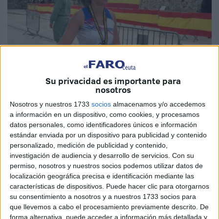
Su privacidad es importante para
nosotros
Nosotros y nuestros 1733
socios
almacenamos y/o accedemos
a información en un dispositivo, como cookies, y procesamos
Juan Zaldívar
datos personales, como identificadores únicos e información
estándar enviada por un dispositivo para publicidad y contenido
personalizado, medición de publicidad y contenido,
investigación de audiencia y desarrollo de servicios.
Con su
permiso, nosotros y nuestros socios podemos utilizar datos de
Ya hay
ganadora
femenina
de los
50 kilómetros
de la
localización geográfica precisa e identificación mediante las
Cuna de Legión:
Noelia Castillo
se ha hecho con el oro de
características de dispositivos. Puede hacer clic para otorgarnos
esta prueba deportiva ya consolidada en Ceuta en un
su consentimiento a nosotros y a nuestros 1733 socios para
que llevemos a cabo el procesamiento previamente descrito. De
tiempo 4 horas, 29 minutos y 50 segundos.
forma alternativa, puede acceder a información más detallada y