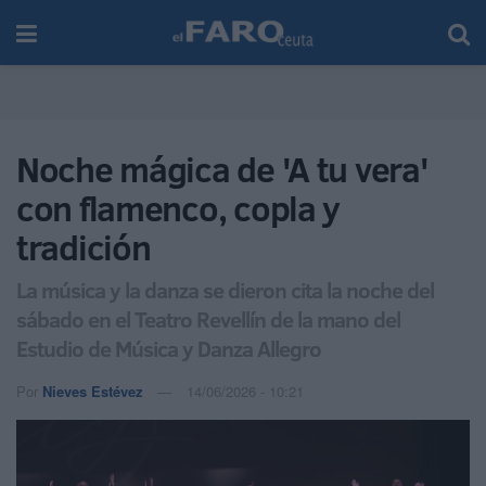
Noche mágica de 'A tu vera'
con flamenco, copla y
tradición
La música y la danza se dieron cita la noche del
sábado en el Teatro Revellín de la mano del
Estudio de Música y Danza Allegro
Por
Nieves Estévez
14/06/2026 - 10:21