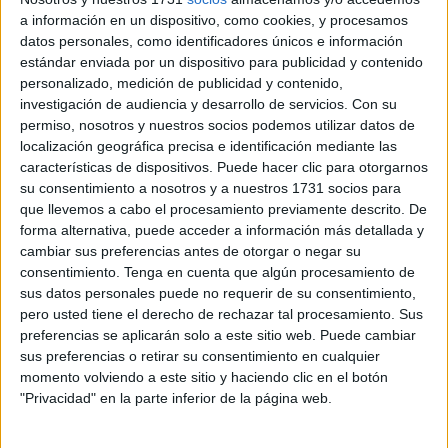
público desde los primeros acordes.
a información en un dispositivo, como cookies, y procesamos
datos personales, como identificadores únicos e información
La intensidad de los movimientos, la sobriedad de los
estándar enviada por un dispositivo para publicidad y contenido
personalizado, medición de publicidad y contenido,
gestos y la belleza de una escenografía teñida por la
investigación de audiencia y desarrollo de servicios.
Con su
tradición marcaron el inicio de ‘A tu vera’, el espectáculo
permiso, nosotros y nuestros socios podemos utilizar datos de
organizado por
Allegro Estudio de Música y Danza
, que
localización geográfica precisa e identificación mediante las
convirtió la noche del 13 de junio en una auténtica
características de dispositivos. Puede hacer clic para otorgarnos
su consentimiento a nosotros y a nuestros 1731 socios para
celebración de la cultura flamenca.
que llevemos a cabo el procesamiento previamente descrito. De
forma alternativa, puede acceder a información más detallada y
A la vera del compás
cambiar sus preferencias antes de otorgar o negar su
consentimiento.
Tenga en cuenta que algún procesamiento de
La copla nace de aquello que no puede callarse. Y la
sus datos personales puede no requerir de su consentimiento,
pero usted tiene el derecho de rechazar tal procesamiento. Sus
noche del sábado, el público caminó a su vera. A la vera
preferencias se aplicarán solo a este sitio web. Puede cambiar
de la memoria, de la mujer que baila y del compás que la
sus preferencias o retirar su consentimiento en cualquier
sostiene.
momento volviendo a este sitio y haciendo clic en el botón
"Privacidad" en la parte inferior de la página web.
Sobre las tablas, el cuerpo no interpreta: confiesa. El tacón
se convirtió en palabra y el movimiento en emoción