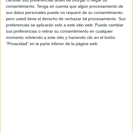
cambiar sus preferencias antes de otorgar o negar su
consentimiento.
Tenga en cuenta que algún procesamiento de
De esta forma, el conjunto caballa se queda sin su ariete y
sus datos personales puede no requerir de su consentimiento,
tendrá que obrar la machada para salir de puestos de
pero usted tiene el derecho de rechazar tal procesamiento. Sus
preferencias se aplicarán solo a este sitio web. Puede cambiar
descenso este mismo fin de semana.
sus preferencias o retirar su consentimiento en cualquier
momento volviendo a este sitio y haciendo clic en el botón
El delantero andaluz vio su décima tarjeta amarilla de la
"Privacidad" en la parte inferior de la página web.
temporada en el encuentro ante el Unionistas de
Salamanca, el pasado domingo, en el 'Alfonso Murube'.
Como establece la normativa, cuando un
futbolista
acumula cinco cartulinas amarillas, debe cumplir con ciclo
de sanción. En el caso de Rodri Ríos este será el
segundo.
Cabe recordar que una de las amonestaciones que vio el
punta del equipo ceutí fue por tocarse la cara dedicándole
un gol a su padre, en el encuentro celebrado en el estadio
Nuevo Arcángel, ante el Córdoba, en el mes marzo.