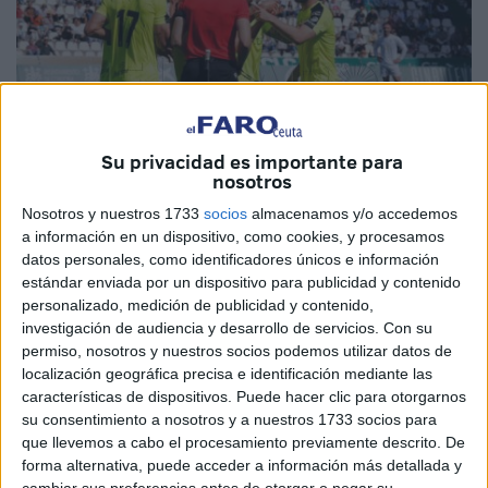
Su privacidad es importante para
nosotros
Nosotros y nuestros 1733
socios
almacenamos y/o accedemos
a información en un dispositivo, como cookies, y procesamos
datos personales, como identificadores únicos e información
Imagen de archivo
estándar enviada por un dispositivo para publicidad y contenido
personalizado, medición de publicidad y contenido,
investigación de audiencia y desarrollo de servicios.
Con su
permiso, nosotros y nuestros socios podemos utilizar datos de
No habrá finalmente duelo de 'pichichis' en Valdebebas.
localización geográfica precisa e identificación mediante las
Rodri Ríos, delantero de la
AD Ceuta
, no podrá jugar este
características de dispositivos. Puede hacer clic para otorgarnos
su consentimiento a nosotros y a nuestros 1733 socios para
domingo ante el Real Madrid Castilla, al no retirarle el
que llevemos a cabo el procesamiento previamente descrito. De
Comité de Competición de la RFEF la quinta amarilla que
forma alternativa, puede acceder a información más detallada y
vio ante el Unionistas.