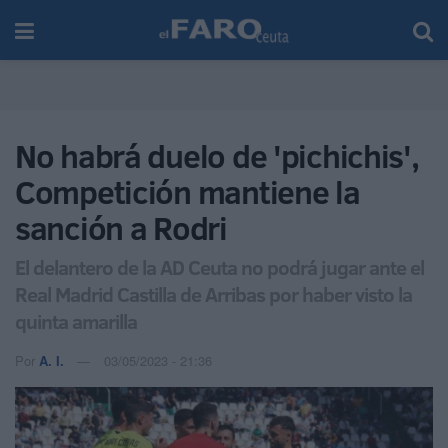
No habrá duelo de 'pichichis',
Competición mantiene la
sanción a Rodri
El delantero de la AD Ceuta no podrá jugar ante el
Real Madrid Castilla de Arribas por haber visto la
quinta amarilla
Por
A. I.
03/05/2023 - 21:36