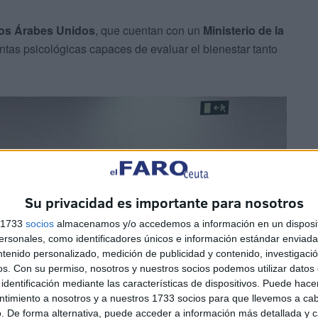
os Árabes Unidos
, que cuentan con un
Ministerio de la
entas psicológicas capaces de evaluar el bienestar tanto
Su privacidad es importante para nosotros
s 1733
socios
almacenamos y/o accedemos a información en un disposit
sonales, como identificadores únicos e información estándar enviada 
ntenido personalizado, medición de publicidad y contenido, investigaci
os.
Con su permiso, nosotros y nuestros socios podemos utilizar datos 
identificación mediante las características de dispositivos. Puede hacer
ntimiento a nosotros y a nuestros 1733 socios para que llevemos a ca
. De forma alternativa, puede acceder a información más detallada y 