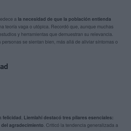
obedece a
la necesidad de que la población entienda
una teoría vaga o utópica. Recordó que, aunque muchas
 estudios y herramientas que demuestran su relevancia.
personas se sientan bien, más allá de aliviar síntomas o
dad
la
felicidad
,
Liemlahi destacó tres pilares esenciales:
ica del agradecimiento
. Criticó la tendencia generalizada a