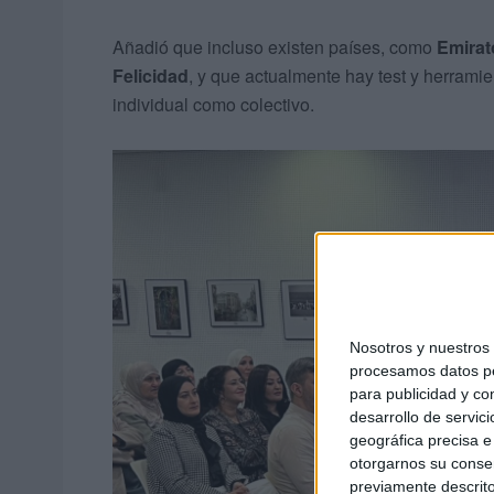
Añadió que incluso existen países, como
Emirat
Felicidad
, y que actualmente hay test y herrami
individual como colectivo.
Nosotros y nuestro
procesamos datos per
para publicidad y co
desarrollo de servici
geográfica precisa e 
otorgarnos su conse
previamente descrito