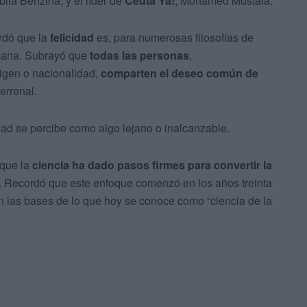
bila Benzina, y el líder de
Ceuta Ya!
, Mohamed Mustafa.
ordó que la
felicidad
es, para numerosas filosofías de
umana. Subrayó que
todas las personas
,
rigen o nacionalidad,
comparten el deseo común de
errenal.
ad se percibe como algo lejano o inalcanzable.
 que la
ciencia
ha dado pasos firmes para convertir la
. Recordó que este enfoque comenzó en los años treinta
n las bases de lo que hoy se conoce como “ciencia de la