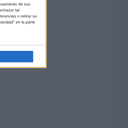
esamiento de sus
echazar tal
erencias o retirar su
vacidad" en la parte