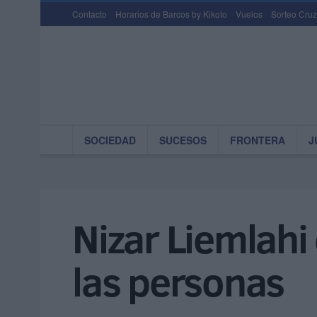
Contacto
Horarios de Barcos by Kikoto
Vuelos
Sorteo Cruz
SOCIEDAD
SUCESOS
FRONTERA
J
Nizar Liemlahi 
las personas