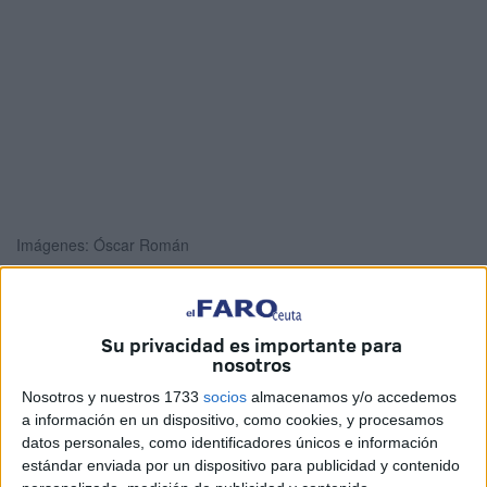
Imágenes: Óscar Román
Su privacidad es importante para
Esta mañana han tenido lugar las actividades enmarcadas
nosotros
dentro del
Proyecto Arte 2024
llevadas a cabo en Ceuta
Nosotros y nuestros 1733
socios
almacenamos y/o accedemos
por las
empresas TicTac Teatro y Educador
dirigidas a
a información en un dispositivo, como cookies, y procesamos
los niños en la sala de usos múltiples del
Teatro Auditorio
datos personales, como identificadores únicos e información
Revellín
.
estándar enviada por un dispositivo para publicidad y contenido