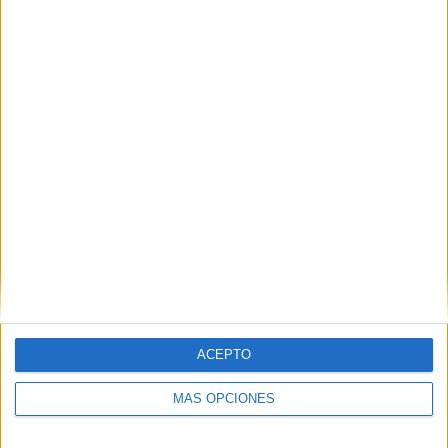
Todos los niños se lo han pasado genial, para repetir. Han
reído, jugado, inventado y compartido tiempo junto a otros
niños, algo que la ausencia del colegio impide a muchos.
Sin duda alguna, estas actividades suponen un rato para
sumergir a los más pequeños en un mundo de fantasía y
con una diversión asegurada de la mano de auténticos
profesionales.
ACEPTO
MÁS OPCIONES