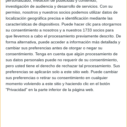
personalizado, medición de publicidad y contenido,
Estos talleres están dirigidos a
niños
de edades
investigación de audiencia y desarrollo de servicios.
Con su
comprendidas entre los 5 y 12 años, se llevan a cabo los
permiso, nosotros y nuestros socios podemos utilizar datos de
localización geográfica precisa e identificación mediante las
días 30 y 31 de diciembre y se retomarán el 2 y 3 de enero.
características de dispositivos. Puede hacer clic para otorgarnos
su consentimiento a nosotros y a nuestros 1733 socios para
Esta mañana, en un primer turno programado de 11:30 a
que llevemos a cabo el procesamiento previamente descrito. De
12:30 ha sido TicTac Teatro quien se ha encargado de
forma alternativa, puede acceder a información más detallada y
ofrecer diversión y entretenimiento a los más pequeños. A
cambiar sus preferencias antes de otorgar o negar su
su finalización, Educador ha tomado el relevo hasta las
consentimiento.
Tenga en cuenta que algún procesamiento de
sus datos personales puede no requerir de su consentimiento,
13:30 horas.
pero usted tiene el derecho de rechazar tal procesamiento. Sus
preferencias se aplicarán solo a este sitio web. Puede cambiar
Olga Martí
, responsable de TicTac Teatro, ha informado
sus preferencias o retirar su consentimiento en cualquier
que en su taller único se han realizado juegos de
momento volviendo a este sitio y haciendo clic en el botón
dinamización
con los niños y a su finalización han pasado
"Privacidad" en la parte inferior de la página web.
a la parte teatral.
“Entre todos formamos con palabras que ellos dicen una
historia, un cuento. Tienen que ponerse la vestimenta que
ellos deseen y crearlo y con los bloques que tenemos por