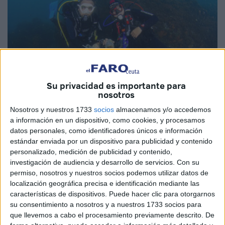
Su privacidad es importante para
nosotros
Nosotros y nuestros 1733
socios
almacenamos y/o accedemos
a información en un dispositivo, como cookies, y procesamos
datos personales, como identificadores únicos e información
Cedidas por David Bedia
estándar enviada por un dispositivo para publicidad y contenido
personalizado, medición de publicidad y contenido,
investigación de audiencia y desarrollo de servicios.
Con su
permiso, nosotros y nuestros socios podemos utilizar datos de
Este viernes se ha celebrado en Ceuta la festividad de la
localización geográfica precisa e identificación mediante las
características de dispositivos. Puede hacer clic para otorgarnos
Virgen del Carmen
. Un día muy marcado para los ceutíes
su consentimiento a nosotros y a nuestros 1733 socios para
que sienten una gran devoción por la patrona de los
que llevemos a cabo el procesamiento previamente descrito. De
marineros. Desde pequeño le inculcan esta tradición que