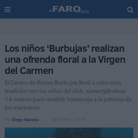
Los niños ‘Burbujas’ realizan
una ofrenda floral a la Virgen
del Carmen
El Centro de Buceo Burbujas llevó a cabo esta
tradición con los niños del club, sumergiéndose
14 metros para rendirle homenaje a la patrona de
los marineros
Por
Diego Naranjo
16/07/2021 - 14:15