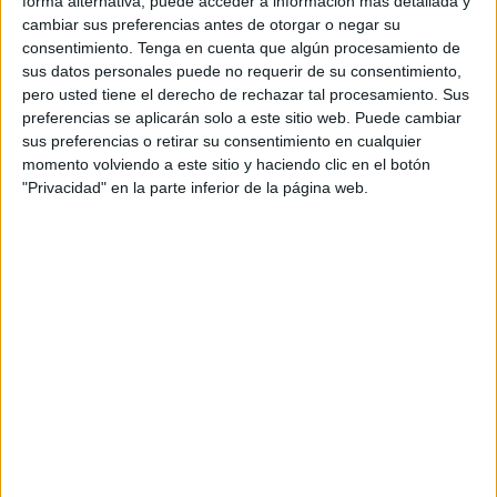
forma alternativa, puede acceder a información más detallada y
se puede apreciar cada año en la playa de la
Almadraba
y
cambiar sus preferencias antes de otorgar o negar su
consentimiento.
Tenga en cuenta que algún procesamiento de
como sienten emoción tan solo al verla. Por eso desde el
sus datos personales puede no requerir de su consentimiento,
Centro de Buceo Burbujas
Junior se ha realizado una
pero usted tiene el derecho de rechazar tal procesamiento. Sus
excursión especial, concretamente a la piedra del Pineo
preferencias se aplicarán solo a este sitio web. Puede cambiar
para llegar hasta la virgen del Carmen del fondo marino y
sus preferencias o retirar su consentimiento en cualquier
momento volviendo a este sitio y haciendo clic en el botón
realizarle una ofrenda floral. Una tradición que lleva
"Privacidad" en la parte inferior de la página web.
realizándose desde hace muchos años y que hoy en día
continúa haciéndose.
Esta experiencia es muy gratificante para los pequeños
ceutíes, ya que practican el deporte que les apasiona y
asimismo siguen con las tradiciones que tanto arraigo
tiene con la ciudad. Es una oportunidad única y por eso
desde el club siguen apostando por esta actividad. Este
año, de nuevo, el coronavirus ha impedido que La
Almadraba se llene de fieles para ver a la protectora del
mar, pero de esta forma se vuelve a acreditar la admiración