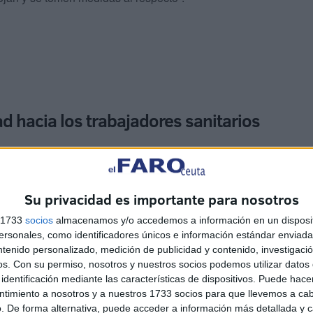
d hacia los trabajadores sanitarios
ad hacia los trabajadores sanitarios, “que a pesar de
con respeto y esfuerzo en su profesión”.
Su privacidad es importante para nosotros
s 1733
socios
almacenamos y/o accedemos a información en un disposit
sonales, como identificadores únicos e información estándar enviada 
ntenido personalizado, medición de publicidad y contenido, investigaci
os.
Con su permiso, nosotros y nuestros socios podemos utilizar datos 
identificación mediante las características de dispositivos. Puede hacer
ntimiento a nosotros y a nuestros 1733 socios para que llevemos a ca
n del Hospital Universitario de Ceuta “tome las medidas
. De forma alternativa, puede acceder a información más detallada y 