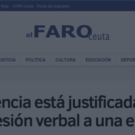
 Roja
COPE Ceuta
Portal del suscriptor
USTICIA
POLÍTICA
CULTURA
EDUCACIÓN
DEPO
ncia está justifica
esión verbal a una 