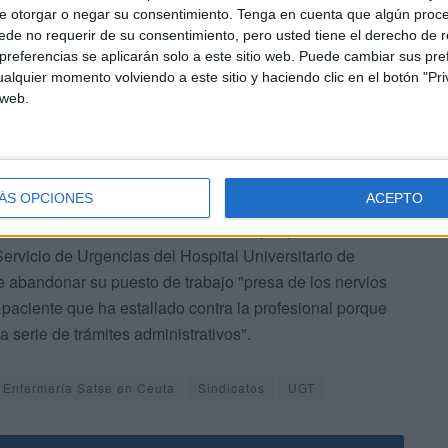
s tan denigrantes en el ámbito profesional”. Igualmente
e otorgar o negar su consentimiento.
Tenga en cuenta que algún proc
gredida, “que puede contar con todo el apoyo de nuestro
de no requerir de su consentimiento, pero usted tiene el derecho de r
referencias se aplicarán solo a este sitio web. Puede cambiar sus pref
alquier momento volviendo a este sitio y haciendo clic en el botón "Pri
 web.
ÁS OPCIONES
ACEPTO
 Enfermería en Ceuta
informó al tiempo que condenó la
Servicio de Urgencias del Hospital Universitario de
ue abandonar su puesto de trabajo "presa de los nervios
paciente que ha estallado contra la profesional porque
 serie de trámites administrativos".
 Enfermería Satse en Ceuta
Sindicatos
UGT