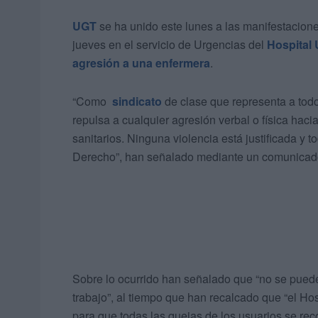
UGT
se ha unido este lunes a las manifestacion
jueves en el servicio de Urgencias del
Hospital 
agresión a una enfermera
.
“Como
sindicato
de clase que representa a todo
repulsa a cualquier agresión verbal o física haci
sanitarios. Ninguna violencia está justificada y 
Derecho”, han señalado mediante un comunicad
Sobre lo ocurrido han señalado que “no se puede
trabajo”, al tiempo que han recalcado que “el Ho
para que todas las quejas de los usuarios se rec