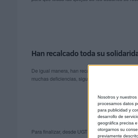
Han recalcado toda su solidarida
De igual manera, han recalcado toda su solidarid
muchas deficiencias, siguen haciendo su trabajo 
Nosotros y nuestro
procesamos datos per
para publicidad y co
desarrollo de servici
geográfica precisa e 
otorgarnos su conse
Para finalizar, desde UGT exigen que la direcció
previamente descrito