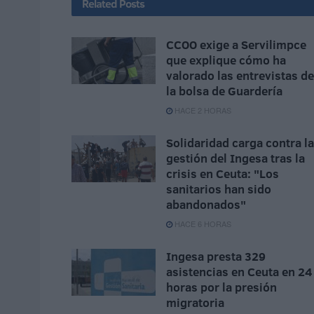
Related
Posts
CCOO exige a Servilimpce
que explique cómo ha
valorado las entrevistas de
la bolsa de Guardería
HACE 2 HORAS
Solidaridad carga contra la
gestión del Ingesa tras la
crisis en Ceuta: "Los
sanitarios han sido
abandonados"
HACE 6 HORAS
Ingesa presta 329
asistencias en Ceuta en 24
horas por la presión
migratoria