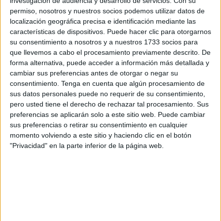
investigación de audiencia y desarrollo de servicios.
Con su
sagrado del Ramadán
a la observación tradicional.
permiso, nosotros y nuestros socios podemos utilizar datos de
localización geográfica precisa e identificación mediante las
Mientras países como
Emiratos Árabes
han sido pioneros
características de dispositivos. Puede hacer clic para otorgarnos
en el uso de
drones e Inteligencia Artificial
para localizar
su consentimiento a nosotros y a nuestros 1733 socios para
la luna, el reino alauí prohíbe el uso de estas tecnologías,
que llevemos a cabo el procesamiento previamente descrito. De
apostando por el
avistamiento a "ojo descubierto"
.
forma alternativa, puede acceder a información más detallada y
cambiar sus preferencias antes de otorgar o negar su
Según el Ministerio de Asuntos Islámicos, esta práctica
consentimiento.
Tenga en cuenta que algún procesamiento de
sus datos personales puede no requerir de su consentimiento,
cumple estrictamente con la recomendación del profeta
pero usted tiene el derecho de rechazar tal procesamiento. Sus
Mahoma de iniciar el ayuno solo cuando se vislumbre
preferencias se aplicarán solo a este sitio web. Puede cambiar
físicamente el cuarto creciente.
sus preferencias o retirar su consentimiento en cualquier
momento volviendo a este sitio y haciendo clic en el botón
800 observadores en todo el
"Privacidad" en la parte inferior de la página web.
territorio
Para garantizar la precisión de este proceso, el país
moviliza a más de
800 observadores
repartidos en
83
centros de observación
, situados mayoritariamente en