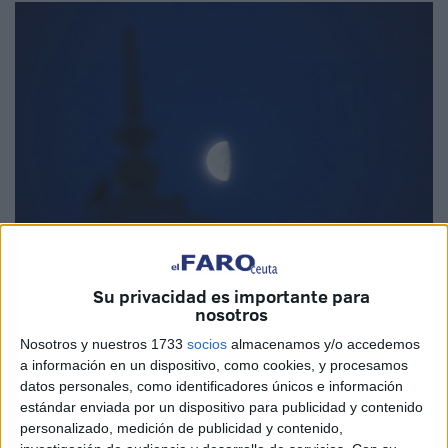
Su privacidad es importante para
Foto: EFE / archivo
nosotros
Nosotros y nuestros 1733
socios
almacenamos y/o accedemos
a información en un dispositivo, como cookies, y procesamos
datos personales, como identificadores únicos e información
En la era de los telescopios espaciales,
Marruecos
se
estándar enviada por un dispositivo para publicidad y contenido
mantiene fiel a sus raíces y confía el inicio del
mes
personalizado, medición de publicidad y contenido,