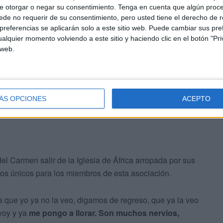
e otorgar o negar su consentimiento.
Tenga en cuenta que algún proc
de no requerir de su consentimiento, pero usted tiene el derecho de r
referencias se aplicarán solo a este sitio web. Puede cambiar sus pref
alquier momento volviendo a este sitio y haciendo clic en el botón "Pri
 web.
la barca para la salida y la imagen de la virgen
del mediodía, comenzarán con la
colocación de las flores
ÁS OPCIONES
ACEPTO
nal
.
el Carmen salir de la Iglesia de África arropada por sus
tos únicos para los miembros de esta asociación.
a que yo ya no la veo, digamos de regreso, que ya la veo
 voy y ya
me pongo a llorar. Son muchos nervios,