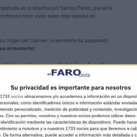
pañada en la directiva por Sandra Pérez, que es la
contarnos cómo viven estos días repletos de
e su Virgen del Carmen, la secretaria ha asegurado
gue el momento
”.
 contará con algunas novedades, “que lo veréis ese
Todos los años intentamos que haya cosillas nuevas,
añita, e intentando que la cosa mejore y todo que sea
Su privacidad es importante para nosotros
s 1733
socios
almacenamos y/o accedemos a información en un disposit
sonales, como identificadores únicos e información estándar enviada 
ntenido personalizado, medición de publicidad y contenido, investigaci
os.
Con su permiso, nosotros y nuestros socios podemos utilizar datos 
identificación mediante las características de dispositivos. Puede hacer
Nuestra Señora del Carmen se encuentra inmersa en la
ntimiento a nosotros y a nuestros 1733 socios para que llevemos a ca
este martes se celebrará la misa naval
.
. De forma alternativa, puede acceder a información más detallada y 