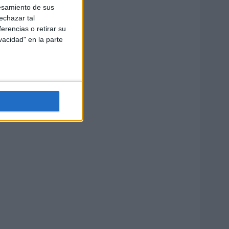
esamiento de sus
echazar tal
erencias o retirar su
vacidad" en la parte