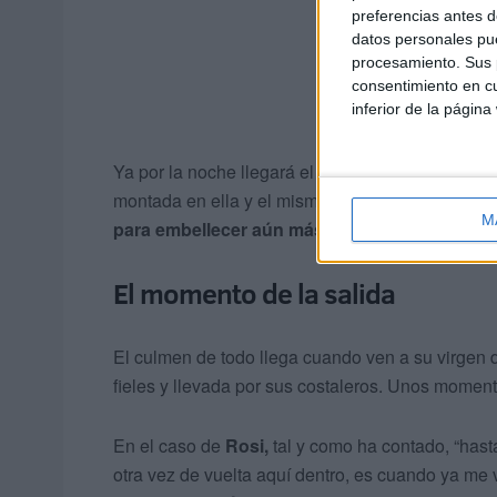
preferencias antes d
datos personales pue
procesamiento. Sus p
consentimiento en cu
inferior de la página
Ya por la noche llegará el momento de
preparar 
montada en ella y el mismo miércoles, a partir 
M
para embellecer aún más esta salida procesio
El momento de la salida
El culmen de todo llega cuando ven a su virgen d
fieles y llevada por sus costaleros. Unos momen
En el caso de
Rosi,
tal y como ha contado, “hast
otra vez de vuelta aquí dentro, es cuando ya me