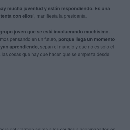
hay mucha juventud y están respondiendo. Es una
tenta con ellos
”, manifiesta la presidenta.
grupo joven que se está involucrando muchísimo.
amos pensando en un futuro,
porque llega un momento
vayan aprendiendo
, sepan el manejo y que no es solo el
das las cosas que hay que hacer, que se empieza desde
ñora del Carmen anima a los ceutíes a acompañarlos en